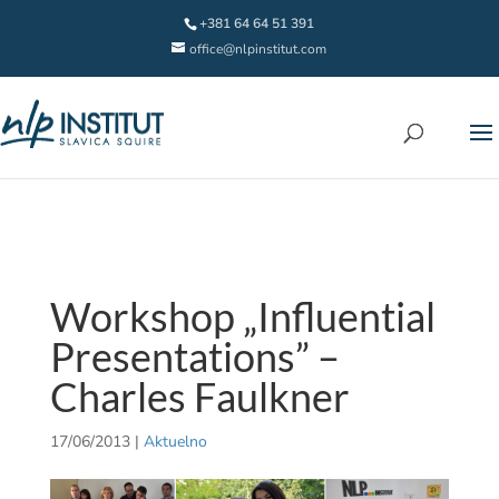
+381 64 64 51 391
office@nlpinstitut.com
Workshop „Influential
Presentations” –
Charles Faulkner
17/06/2013
|
Aktuelno