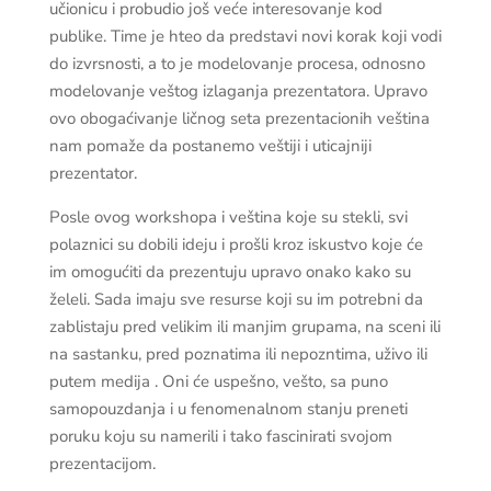
učionicu i probudio još veće interesovanje kod
publike. Time je hteo da predstavi novi korak koji vodi
do izvrsnosti, a to je modelovanje procesa, odnosno
modelovanje veštog izlaganja prezentatora. Upravo
ovo obogaćivanje ličnog seta prezentacionih veština
nam pomaže da postanemo veštiji i uticajniji
prezentator.
Posle ovog workshopa i veština koje su stekli, svi
polaznici su dobili ideju i prošli kroz iskustvo koje će
im omogućiti da prezentuju upravo onako kako su
želeli. Sada imaju sve resurse koji su im potrebni da
zablistaju pred velikim ili manjim grupama, na sceni ili
na sastanku, pred poznatima ili nepozntima, uživo ili
putem medija . Oni će uspešno, vešto, sa puno
samopouzdanja i u fenomenalnom stanju preneti
poruku koju su namerili i tako fascinirati svojom
prezentacijom.