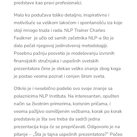
predstave kao pravi profesionalci.
Malo ko podučava toliko detaljno, inspirativno i
motivišuće sa velikom lakoćom i spontanošću iza koje
stoji mnogo truda i rada. NLP Trainer Charles
Faulkner je učio od samih začetnika NLP-a što je
dalo pečat njegovoj jedinstvenoj metodologiji.
Posebnu pažnju posvetio je modelovanju izvrsnih
finansijskih stručnjaka i uspešnih svetskih
prezentatora čime je stekao veliko znanje zbog koga
je postao veoma poznat i cenjen širom sveta.
Otkrio je i nesebično podelio svo svoje znanje sa
polaznicima NLP Instituta. Na interesantan, opušten
način sa životnim primerima, korisnim pričama, i
veoma pažljivo osmišljenim vežbama, korak po korak
predstavio je šta sve treba da sadrži jedna
prezentacija koja će se prepričavati. Odgovorio je na
pitanje – „Šta je tajna uspešnih prezentatora?” Počeo