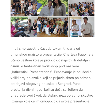
Imali smo izuzetnu čast da tokom tri dana od
vrhunskog majstora prezentacije, Charlesa Faulknera,
učimo veštine koje je proučio do najsitnijih detalja i
osmislio fantastičan workshop pod nazivom
„Influential Presentations”. Predavanje je oduševilo
veliki broj polaznika koji se prijavio skoro pa odmah
po objavi njegovog dolaska u Beograd. Puna
prostorija divnih ljudi koji su došli sa željom da
unaprede svoj život, da steknu nezaboravno iskustvo
i znanje koje će im omogućiti da svoje prezentacije