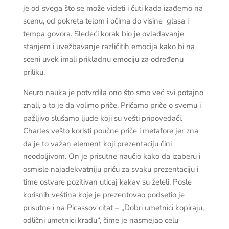
je od svega što se može videti i čuti kada izađemo na
scenu, od pokreta telom i očima do visine glasa i
tempa govora. Sledeći korak bio je ovladavanje
stanjem i uvežbavanje različitih emocija kako bi na
sceni uvek imali prikladnu emociju za određenu
priliku.
Neuro nauka je potvrdila ono što smo već svi potajno
znali, a to je da volimo priče. Pričamo priče o svemu i
pažljivo slušamo ljude koji su vešti pripovedači.
Charles vešto koristi poučne priče i metafore jer zna
da je to važan element koji prezentaciju čini
neodoljivom. On je prisutne naučio kako da izaberu i
osmisle najadekvatniju priču za svaku prezentaciju i
time ostvare pozitivan uticaj kakav su želeli. Posle
korisnih veština koje je prezentovao podsetio je
prisutne i na Picassov citat – „Dobri umetnici kopiraju,
odlični umetnici kradu“, čime je nasmejao celu