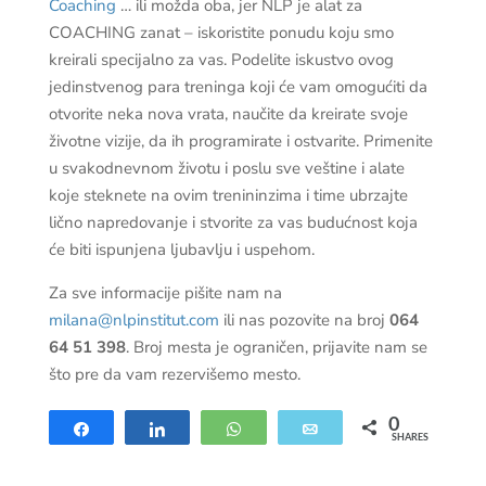
Coaching
… ili možda oba, jer NLP je alat za
COACHING zanat – iskoristite ponudu koju smo
kreirali specijalno za vas. Podelite iskustvo ovog
jedinstvenog para treninga koji će vam omogućiti da
otvorite neka nova vrata, naučite da kreirate svoje
životne vizije, da ih programirate i ostvarite. Primenite
u svakodnevnom životu i poslu sve veštine i alate
koje steknete na ovim trenininzima i time ubrzajte
lično napredovanje i stvorite za vas budućnost koja
će biti ispunjena ljubavlju i uspehom.
Za sve informacije pišite nam na
milana@nlpinstitut.com
ili nas pozovite na broj
064
64 51 398
. Broj mesta je ograničen, prijavite nam se
što pre da vam rezervišemo mesto.
0
Share
Share
WhatsApp
Email
SHARES