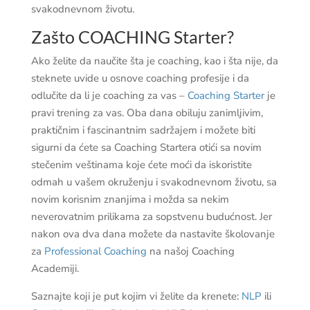
svakodnevnom životu.
Zašto COACHING Starter?
Ako želite da naučite šta je coaching, kao i šta nije, da
steknete uvide u osnove coaching profesije i da
odlučite da li je coaching za vas –
Coaching Starter
je
pravi trening za vas. Oba dana obiluju zanimljivim,
praktičnim i fascinantnim sadržajem i možete biti
sigurni da ćete sa Coaching Startera otići sa novim
stečenim veštinama koje ćete moći da iskoristite
odmah u vašem okruženju i svakodnevnom životu, sa
novim korisnim znanjima i možda sa nekim
neverovatnim prilikama za sopstvenu budućnost. Jer
nakon ova dva dana možete da nastavite školovanje
za
Professional Coaching
na našoj Coaching
Academiji.
Saznajte koji je put kojim vi želite da krenete:
NLP
ili