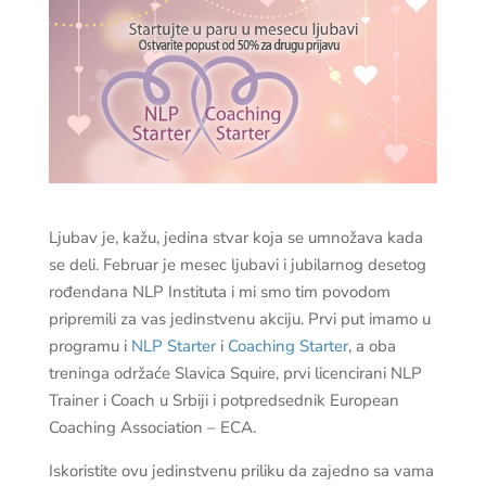
Ljubav je, kažu, jedina stvar koja se umnožava kada
se deli. Februar je mesec ljubavi i jubilarnog desetog
rođendana NLP Instituta i mi smo tim povodom
pripremili za vas jedinstvenu akciju. Prvi put imamo u
programu i
NLP Starter
i
Coaching Starter
, a oba
treninga održaće Slavica Squire, prvi licencirani NLP
Trainer i Coach u Srbiji i potpredsednik European
Coaching Association – ECA.
Iskoristite ovu jedinstvenu priliku da zajedno sa vama