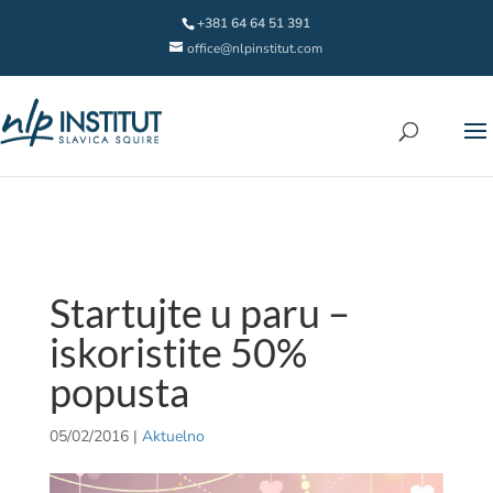
+381 64 64 51 391
office@nlpinstitut.com
Startujte u paru –
iskoristite 50%
popusta
05/02/2016
|
Aktuelno