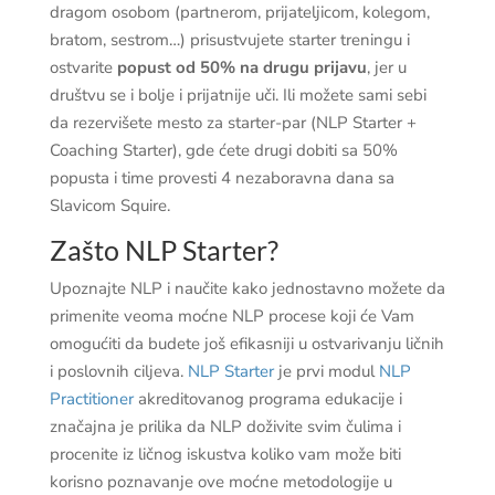
dragom osobom (partnerom, prijateljicom, kolegom,
bratom, sestrom…) prisustvujete starter treningu i
ostvarite
popust od 50% na drugu prijavu
, jer u
društvu se i bolje i prijatnije uči. Ili možete sami sebi
da rezervišete mesto za starter-par (NLP Starter +
Coaching Starter), gde ćete drugi dobiti sa 50%
popusta i time provesti 4 nezaboravna dana sa
Slavicom Squire.
Zašto NLP Starter?
Upoznajte NLP i naučite kako jednostavno možete da
primenite veoma moćne NLP procese koji će Vam
omogućiti da budete još efikasniji u ostvarivanju ličnih
i poslovnih ciljeva.
NLP Starter
je prvi modul
NLP
Practitioner
akreditovanog programa edukacije i
značajna je prilika da NLP doživite svim čulima i
procenite iz ličnog iskustva koliko vam može biti
korisno poznavanje ove moćne metodologije u