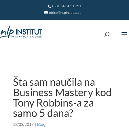
+381 64 64 51 391
office@nlpinstitut.com
Šta sam naučila na
Business Mastery kod
Tony Robbins-a za
samo 5 dana?
18/02/2017
|
Blog