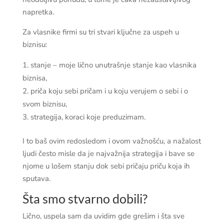
napretka.
Za vlasnike firmi su tri stvari ključne za uspeh u
biznisu:
stanje – moje lično unutrašnje stanje kao vlasnika
biznisa,
priča koju sebi pričam i u koju verujem o sebi i o
svom biznisu,
strategija, koraci koje preduzimam.
I to baš ovim redosledom i ovom važnošću, a nažalost
ljudi često misle da je najvažnija strategija i bave se
njome u lošem stanju dok sebi pričaju priču koja ih
sputava.
Šta smo stvarno dobili?
Lično, uspela sam da uvidim gde grešim i šta sve