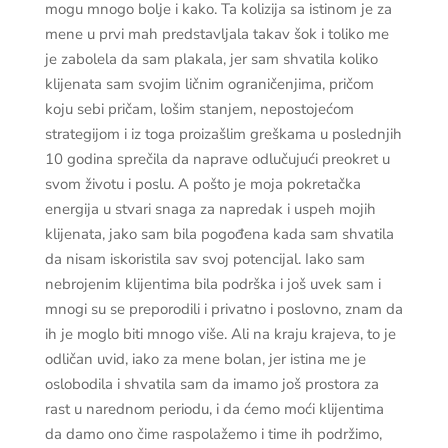
mogu mnogo bolje i kako. Ta kolizija sa istinom je za
mene u prvi mah predstavljala takav šok i toliko me
je zabolela da sam plakala, jer sam shvatila koliko
klijenata sam svojim ličnim ograničenjima, pričom
koju sebi pričam, lošim stanjem, nepostojećom
strategijom i iz toga proizašlim greškama u poslednjih
10 godina sprečila da naprave odlučujući preokret u
svom životu i poslu. A pošto je moja pokretačka
energija u stvari snaga za napredak i uspeh mojih
klijenata, jako sam bila pogođena kada sam shvatila
da nisam iskoristila sav svoj potencijal. Iako sam
nebrojenim klijentima bila podrška i još uvek sam i
mnogi su se preporodili i privatno i poslovno, znam da
ih je moglo biti mnogo više. Ali na kraju krajeva, to je
odličan uvid, iako za mene bolan, jer istina me je
oslobodila i shvatila sam da imamo još prostora za
rast u narednom periodu, i da ćemo moći klijentima
da damo ono čime raspolažemo i time ih podržimo,