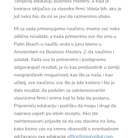
Tonijevoj edukaciji,
Business Mastery
, a koja je
kreirana isključivo za vlasnike firmi. Volela bih, ako je
još neko bio, da mi se javi da razmenimo utiske.
Mi za sada primenjujemo naučeno, imamo već neke
odlične rezultate, a kada primenimo sve što smo u
Palm Beach
-u naučili, onda u junu idemo u
Amsterdam na
Business Mastery 2
, da naučimo i
ostatak. Kada sve to primenimo i postignemo
odgovarajući rezultat, ja ću kao preduzetnik u zemlji
neograničenih mogućnosti, kao što je naša, i kao
učitelj, sve naučeno, sve što je bilo korisno i što je
dalo rezultat, da podelim sa zainteresovanim
vlasnicima firmi i onima koji to žele da postanu.
Pripremiću edukaciju i podršku da mogu i drugi da
naprave uspeh po istom receptu. Ako ste
zainteresovani prijavite se da vas stavimo na listu,
kako bismo vas na vreme obavestili o eventualnom
održavanju ove edukacije
office@nlpinstitut.com
.