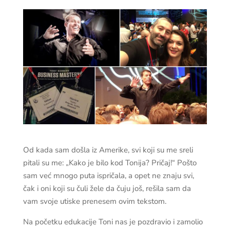
Od kada sam došla iz Amerike, svi koji su me sreli
pitali su me: „Kako je bilo kod Tonija? Pričaj!“ Pošto
sam već mnogo puta ispričala, a opet ne znaju svi,
čak i oni koji su čuli žele da čuju još, rešila sam da
vam svoje utiske prenesem ovim tekstom.
Na početku edukacije Toni nas je pozdravio i zamolio