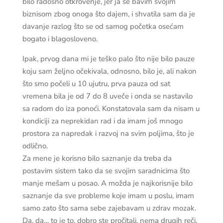
bilo radosno otkrovenje, jer ja se bavim svojim
biznisom zbog onoga što dajem, i shvatila sam da je
davanje razlog što se od samog početka osećam
bogato i blagosloveno.
Ipak, prvog dana mi je teško palo što nije bilo pauze
koju sam željno očekivala, odnosno, bilo je, ali nakon
što smo počeli u 10 ujutru, prva pauza od sat
vremena bila je od 7 do 8 uveče i onda se nastavilo
sa radom do iza ponoći. Konstatovala sam da nisam u
kondiciji za neprekidan rad i da imam još mnogo
prostora za napredak i razvoj na svim poljima, što je
odlično.
Za mene je korisno bilo saznanje da treba da
postavim sistem tako da se svojim saradnicima što
manje mešam u posao. A možda je najkorisnije bilo
saznanje da sve probleme koje imam u poslu, imam
samo zato što sama sebe zajebavam u zdrav mozak.
Da, da… to je to, dobro ste pročitali, nema drugih reči,