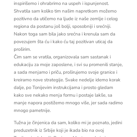
inspirišemo i ohrabrimo na uspeh i ispunjenost.
Shvatila sam koliko tim našim napretkom možemo
pozitivno da utičemo na ljude iz naše zemlje i celog
regiona da postanu još bolji, sposobniji i srećniji.
Nakon toga sam bila jako srećna i krenula sam da
povezujem šta ću i kako ću taj pozitivan uticaj da
proširim.
Čim sam se vratila, organizovala sam sastanak i
edukaciju za moje zaposlene, i svi su promenili stanje,
a sada menjamo i priču, proširujemo svoje granice i
kreiramo nove strategije. Svake nedelje idemo korak
dalje, po Tonijevim instrukcijama i prosto gledam
kako sve nekako menja formu i postaje lakše, sa
manje napora postižemo mnogo više, jer sada radimo
mnogo pametnije.
Tužna je činjenica da sam, koliko mi je poznato, jedini
preduzetnik iz Srbije koji je ikada bio na ovoj