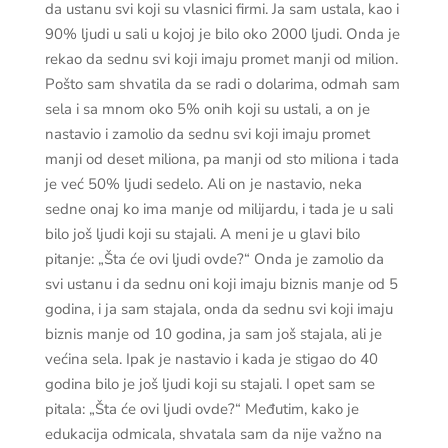
da ustanu svi koji su vlasnici firmi. Ja sam ustala, kao i
90% ljudi u sali u kojoj je bilo oko 2000 ljudi. Onda je
rekao da sednu svi koji imaju promet manji od milion.
Pošto sam shvatila da se radi o dolarima, odmah sam
sela i sa mnom oko 5% onih koji su ustali, a on je
nastavio i zamolio da sednu svi koji imaju promet
manji od deset miliona, pa manji od sto miliona i tada
je već 50% ljudi sedelo. Ali on je nastavio, neka
sedne onaj ko ima manje od milijardu, i tada je u sali
bilo još ljudi koji su stajali. A meni je u glavi bilo
pitanje: „Šta će ovi ljudi ovde?“ Onda je zamolio da
svi ustanu i da sednu oni koji imaju biznis manje od 5
godina, i ja sam stajala, onda da sednu svi koji imaju
biznis manje od 10 godina, ja sam još stajala, ali je
većina sela. Ipak je nastavio i kada je stigao do 40
godina bilo je još ljudi koji su stajali. I opet sam se
pitala: „Šta će ovi ljudi ovde?“ Međutim, kako je
edukacija odmicala, shvatala sam da nije važno na