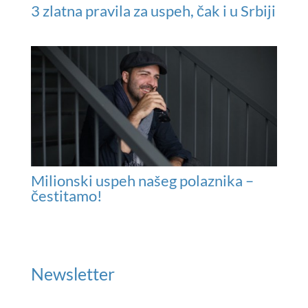
3 zlatna pravila za uspeh, čak i u Srbiji
Milionski uspeh našeg polaznika –
čestitamo!
Newsletter