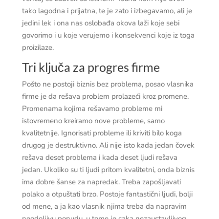
tako lagodna i prijatna, te je zato i izbegavamo, ali je
jedini lek i ona nas oslobađa okova laži koje sebi
govorimo i u koje verujemo i konsekvenci koje iz toga
proizilaze.
Tri ključa za progres firme
Pošto ne postoji biznis bez problema, posao vlasnika
firme je da rešava problem prolazeći kroz promene.
Promenama kojima rešavamo probleme mi
istovremeno kreiramo nove probleme, samo
kvalitetnije. Ignorisati probleme ili kriviti bilo koga
drugog je destruktivno. Ali nije isto kada jedan čovek
rešava deset problema i kada deset ljudi rešava
jedan. Ukoliko su ti ljudi pritom kvalitetni, onda biznis
ima dobre šanse za napredak. Treba zapošljavati
polako a otpuštati brzo. Postoje fantastični ljudi, bolji
od mene, a ja kao vlasnik njima treba da napravim
neodoljivu ponudu, u tome je caka nezaustavljivog