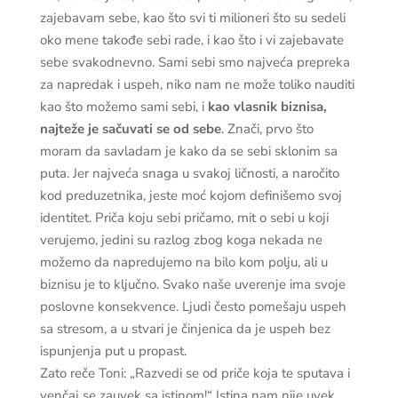
zajebavam sebe, kao što svi ti milioneri što su sedeli
oko mene takođe sebi rade, i kao što i vi zajebavate
sebe svakodnevno. Sami sebi smo najveća prepreka
za napredak i uspeh, niko nam ne može toliko nauditi
kao što možemo sami sebi, i
kao vlasnik biznisa,
najteže je sačuvati se od sebe
. Znači, prvo što
moram da savladam je kako da se sebi sklonim sa
puta. Jer najveća snaga u svakoj ličnosti, a naročito
kod preduzetnika, jeste moć kojom definišemo svoj
identitet. Priča koju sebi pričamo, mit o sebi u koji
verujemo, jedini su razlog zbog koga nekada ne
možemo da napredujemo na bilo kom polju, ali u
biznisu je to ključno. Svako naše uverenje ima svoje
poslovne konsekvence. Ljudi često pomešaju uspeh
sa stresom, a u stvari je činjenica da je uspeh bez
ispunjenja put u propast.
Zato reče Toni: „Razvedi se od priče koja te sputava i
venčaj se zauvek sa istinom!“ Istina nam nije uvek