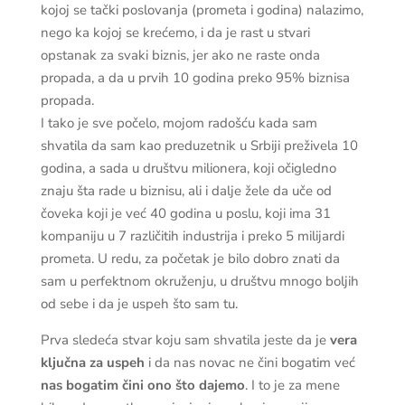
kojoj se tački poslovanja (prometa i godina) nalazimo,
nego ka kojoj se krećemo, i da je rast u stvari
opstanak za svaki biznis, jer ako ne raste onda
propada, a da u prvih 10 godina preko 95% biznisa
propada.
I tako je sve počelo, mojom radošću kada sam
shvatila da sam kao preduzetnik u Srbiji preživela 10
godina, a sada u društvu milionera, koji očigledno
znaju šta rade u biznisu, ali i dalje žele da uče od
čoveka koji je već 40 godina u poslu, koji ima 31
kompaniju u 7 različitih industrija i preko 5 milijardi
prometa. U redu, za početak je bilo dobro znati da
sam u perfektnom okruženju, u društvu mnogo boljih
od sebe i da je uspeh što sam tu.
Prva sledeća stvar koju sam shvatila jeste da je
vera
ključna za uspeh
i da nas novac ne čini bogatim već
nas bogatim čini ono što dajemo
. I to je za mene