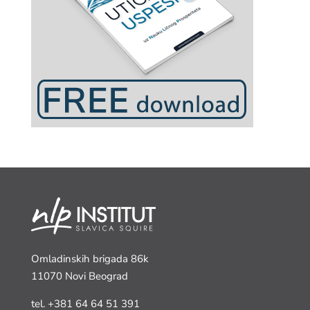
Omladinskih brigada 86k
11070 Novi Beograd
tel.
+381 64 64 51 391