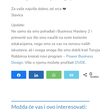
Za vaše najviše dobro, od srca ❤️
Slavica
Update:
Ne samo da smo pohađali i Business Mastery 2 i
primenili sve što smo naučili na ovim korisnim
edukacijama, nego smo za vas na osnovu naših
iskustava, ali i svega onoga što smo dobili kod Tonyja
Robbinsa kreirali novi program –
Power Business
Design
. Više o njemu možete pročitati
OVDE
.
0
Share
Share
WhatsApp
Email
SHARES
Možda će vas i ovo interesovati: