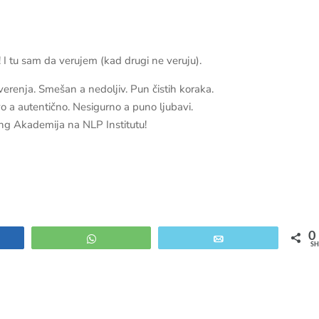
s! I tu sam da verujem (kad drugi ne veruju).
overenja. Smešan a nedoljiv. Pun čistih koraka.
vo a autentično. Nesigurno a puno ljubavi.
hing Akademija na NLP Institutu!
0
e
WhatsApp
Email
SH