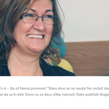
“To si – što si! Nema promene! “Staro drvo se ne savija! Ne možeš st
o da su ti rekli: Snovi su za decu (čitaj naivne)!. Kako podržati drug