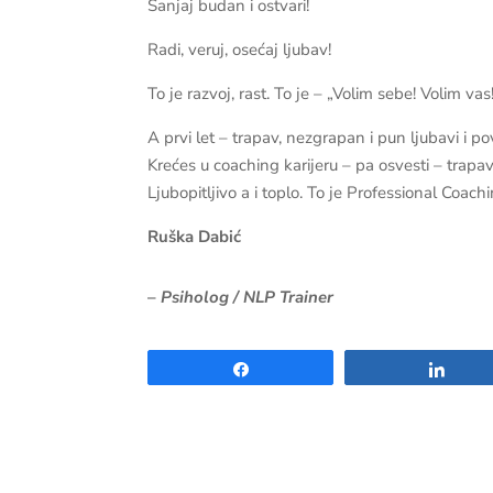
Sanjaj budan i ostvari!
Radi, veruj, osećaj ljubav!
To je razvoj, rast. To je – „Volim sebe! Volim va
A prvi let – trapav, nezgrapan i pun ljubavi i p
Krećes u coaching karijeru – pa osvesti – trapa
Ljubopitljivo a i toplo. To je Professional Coac
Ruška Dabić
–
Psiholog / NLP Trainer
Share
Shar