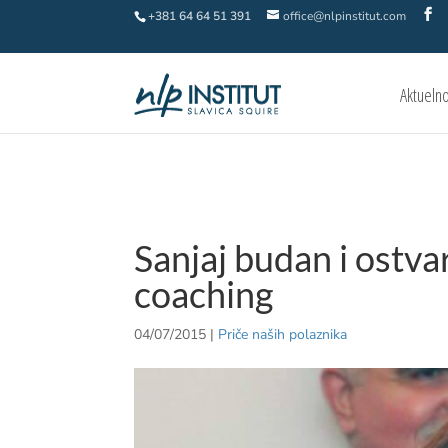
+381 64 64 51 391
office@nlpinstitut.com
Aktueln
Sanjaj budan i ostva
coaching
04/07/2015
|
Priče naših polaznika