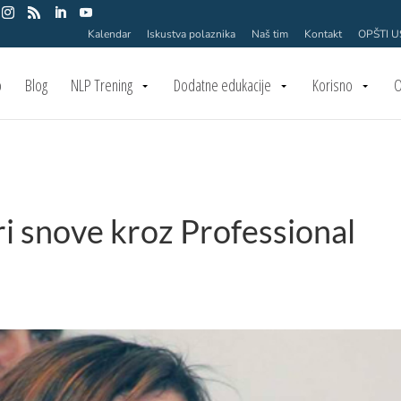
Kalendar
Iskustva polaznika
Naš tim
Kontakt
OPŠTI 
o
Blog
NLP Trening
Dodatne edukacije
Korisno
O
ri snove kroz Professional