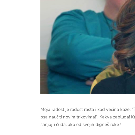
Moja radost je radost rasta i kad vecina kaze: 
psa naučiti novim trikovima!”. Kakva zabluda! Ka
sanjaju čuda, ako od svojih digneš ruke?