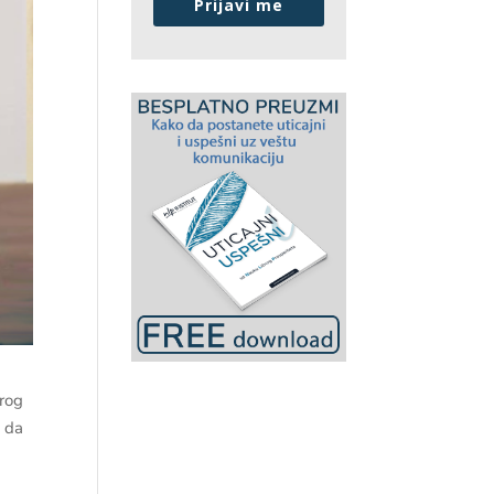
Prijavi me
arog
e da