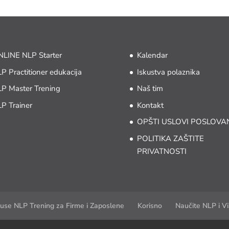
LINE NLP Starter
Kalendar
P Practitioner edukacija
Iskustva polaznika
P Master Trening
Naš tim
P Trainer
Kontakt
OPŠTI USLOVI POSLOVA
POLITIKA ZAŠTITE
PRIVATNOSTI
use NLP Trening za Firme i Zaposlene
Korisno
Naučite NLP i Vi