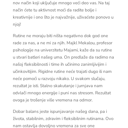
nov način koji uključuje mnogo veći deo vas. Na taj
način ćete tu aktivnost moći da radite bolje i
kreativnije i ono što je najvažnije, uživaćete ponovo u
njoj!
Rutine ne moraju biti ništa negativno dok god one
rade za nas, a ne mi za njih. Majkl Mekalou, profesor
psihologije na univerzitetu Majami, kaže da su rutine
u stvari batleri našeg uma. On predlaže da radimo na
našoj fleksibilnosti i time ih učinimo zanimljivijim i
učinkovitijim. Rigidne rutine neće trajati dugo ili nam
neće pomoći u razvoju nikako. U svakom slučaju,
rezultat je isti. Stalno skakutanje i jurnjava nam
odvlači mnogo energije i puni nas stresom. Rezultat
ovoga je trošenje više vremena na odmor.
Dobar balans jeste ispunjavanje našeg dana, pa i
života, stabilnim, zdravim i fleksibilnim rutinama. Ovo
nam ostavlja dovoljno vremena za sve one