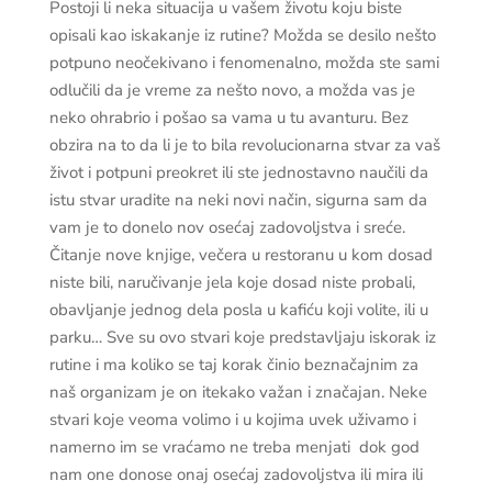
Postoji li neka situacija u vašem životu koju biste
opisali kao iskakanje iz rutine? Možda se desilo nešto
potpuno neočekivano i fenomenalno, možda ste sami
odlučili da je vreme za nešto novo, a možda vas je
neko ohrabrio i pošao sa vama u tu avanturu. Bez
obzira na to da li je to bila revolucionarna stvar za vaš
život i potpuni preokret ili ste jednostavno naučili da
istu stvar uradite na neki novi način, sigurna sam da
vam je to donelo nov osećaj zadovoljstva i sreće.
Čitanje nove knjige, večera u restoranu u kom dosad
niste bili, naručivanje jela koje dosad niste probali,
obavljanje jednog dela posla u kafiću koji volite, ili u
parku… Sve su ovo stvari koje predstavljaju iskorak iz
rutine i ma koliko se taj korak činio beznačajnim za
naš organizam je on itekako važan i značajan. Neke
stvari koje veoma volimo i u kojima uvek uživamo i
namerno im se vraćamo ne treba menjati dok god
nam one donose onaj osećaj zadovoljstva ili mira ili