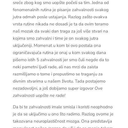
sreće zbog kog smo uopšte počeli sa tim. Jedna od
fenomenalnih rutina je pisanje zahvalnosti svakog
jutra odmah posle ustajanja. Razlog zašto ovakva
vrsta rutine nikada ne dosadi je ta da ovim teramo
naš mozak da svaki dan traga za još više stvari na
kojima smo zahvalni i time je on svakog jutra
uključeniji. Momenat u kom bi ovo postala ona
ograničavajuća rutina je onaj u kom svakog dana
pišemo istih 5 zahvalnosti jer smo čuli negde da to
neki pametni ljudi rade, ali nas mrzi da zaista
razmišljamo o tome i prepustimo se traganju za
divnim stvarima u našem životu. Tada postajemo
nezadovoljni, a još dobijamo super izgovor
Ove
zahvalnosti uopšte ne rade!
Da bi te zahvalnosti imale smisla i koristi neophodno
je da se uključimo u ono što radimo. Razlog ovome je
takozvana neuroplastičnost mozga. Ona predstavlja