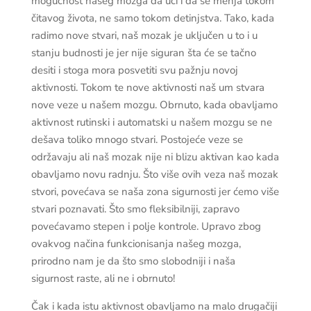
mogućnost našeg mozga da uči i da se menja tokom
čitavog života, ne samo tokom detinjstva. Tako, kada
radimo nove stvari, naš mozak je uključen u to i u
stanju budnosti je jer nije siguran šta će se tačno
desiti i stoga mora posvetiti svu pažnju novoj
aktivnosti. Tokom te nove aktivnosti naš um stvara
nove veze u našem mozgu. Obrnuto, kada obavljamo
aktivnost rutinski i automatski u našem mozgu se ne
dešava toliko mnogo stvari. Postojeće veze se
održavaju ali naš mozak nije ni blizu aktivan kao kada
obavljamo novu radnju. Što više ovih veza naš mozak
stvori, povećava se naša zona sigurnosti jer ćemo više
stvari poznavati. Što smo fleksibilniji, zapravo
povećavamo stepen i polje kontrole. Upravo zbog
ovakvog načina funkcionisanja našeg mozga,
prirodno nam je da što smo slobodniji i naša
sigurnost raste, ali ne i obrnuto!
Čak i kada istu aktivnost obavljamo na malo drugačiji