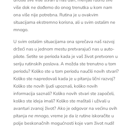
više dok ne dođemo do onog trenutka u kom nam
ona više nije potrebna. Rutina je u ovakvim
situacijama ekstremno korisna, ali u svim ostalim ne
mnogo.
U svim ostalim situacijama ona sprečava naš razvoj
držeći nas u jednom mestu pretvarajući nas u auto-
pilote. Setite se perioda kada je vaš život pretvoren u
seriju rutinskih poslova. A možda ste trenutno u tom
periodu? Koliko ste u tom periodu naučili novih stvari?
Koliko ste napredovali kada je u pitanju lični razvoj?
Koliko ste novih ljudi upoznali, koliko novih
informacija saznali? Koliko novih stvari ste započeli,
koliko ste ideja imali? Koliko ste maštali i uživali u
avanturi zvanoj život? Ako je odgovor na većinu ovih
pitanja
ne mnogo
, vreme je da iz rutine iskoračite u
polje beskonačnih mogućnosti koje vam život nudi!