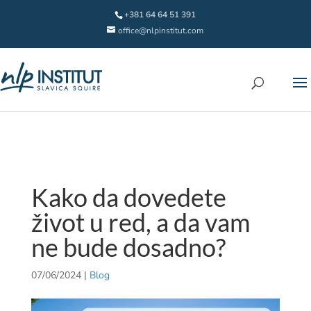
+381 64 64 51 391
office@nlpinstitut.com
Kako da dovedete
život u red, a da vam
ne bude dosadno?
07/06/2024
|
Blog