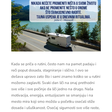
Kada se priča o rutini, često nam na pamet padaju i
reči poput dosada, stagniranje i slično. I ovo se
dešava upravo zato što i sami znamo koliko se u rutini
možemo zaglaviti. Svaki dan liči na onaj prethodni
sve više i sve počinje da liči jedno na drugo. Naša
motivacija, energija, entuzijazam se smanjuju i na
mesto mira koji smo možda u početku osećali stiže
dosada i ušuškanost. Osećaj sigurnosti sve više raste,