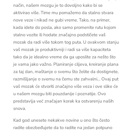
način, našem mozgu je to dovoljno kako bi se
aktivirao više. Time mu pomažemo da stalno stvara
nove veze i nikad ne gubi vreme. Tako, na primer,
kada idete do posla, ako samo promenite rutu kojom
stalno vozite ili hodate značajno podstičete vaš
mozak da radi više tokom tog puta. U ovakvom stanju
vaš mozak je produktivniji i radi sa više kapaciteta
tako da je idealno vreme da ga uposlite za nešto što
je vama jako važno. Planiranje ciljeva, kreiranje plana
za taj dan, maštanje o svemu što želite da dostignete,
razmišljanje o svemu na čemu ste zahvalni… Ovaj put
vaš mozak će stvoriti značajno više veza i ove slike će
u našem mozgu biti pouzdanije i poznatije. Ovo
predstavlja već značajan korak ka ostvarenju naših
snova.
Kad god unesete nekakve novine u ono što često
radite obezbeđujete da to radite na jedan potpuno