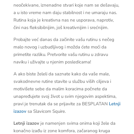
neočekivane, iznenadne stvari koje nam se dešavaju,
a u isto vreme nam daju stabilnost i ne umaraju nas.
Rutina koja je kreativna nas ne usporava, naprotiv,
čini nas fleksibilnijim, još kreativnijim i srećnijim.
Probajte već danas da začinite vašu rutinu s nečeg
malo novog i uzbudljivog i možda ćete moći da
primetite razliku. Pretvorite vašu rutinu u zdravu
naviku i uživajte u njenim posledicama!
A ako biste želeli da saznate kako da vaše male,
svakodnevne rutine stavite u službu viših ciljeva i
motivišete sebe da malim koracima počnete da
unapređujete svoj život u svim njegovim aspektima,
pravi je trenutak da se prijavite za BESPLATAN
Letnji
izazov
sa Slavicom Squire.
Letnji izazov
je namenjen svima onima koji žele da
konačno izađu iz zone komfora, začaranog kruga