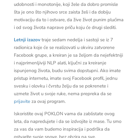
udobnosti i monotonije, koji žele da dobro promisle
šta je ono što njihovo srce zaista želi i da dobiju
motivaciju da to i ostvare, da žive život punim plućima
i od svog života naprave priču koju će drugi slediti.
Letnji izazov
traje sedam nedelja i sastoji se iz 7
radionica koje će se realizovati u okviru zatvorene
Facebook grupe, a kreiran je sa željom da nejefektniji
i najprimenljiviji NLP alati, ključni za kreiranje
ispunjenog života, budu svima dopstupni. Ako imate
pristup internetu, imate svoj Facebook profil, jednu
svesku i olovku i čvrstu želju da se pokrenete i
uzmete život u svoje ruke, nema prepreka da se
prijavite
za ovaj program.
Iskoristite ovaj POKLON vama da zablistate ovog
leta, da napredujete i da se izdvojite iz mase. Tu smo
za vas da vam budemo inspiracija i podrška da
ostvarite svoje snove, bez obzira na sve.