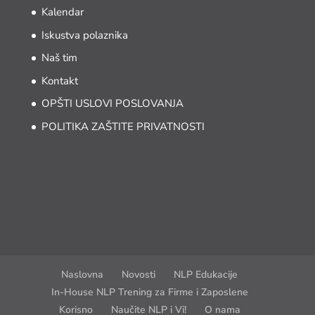
Kalendar
Iskustva polaznika
Naš tim
Kontakt
OPŠTI USLOVI POSLOVANJA
POLITIKA ZAŠTITE PRIVATNOSTI
Naslovna
Novosti
NLP Edukacije
In-House NLP Trening za Firme i Zaposlene
Korisno
Naučite NLP i Vi!
O nama