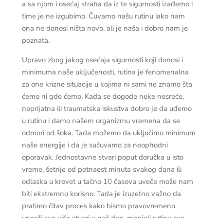
a sa njom i osećaj straha da iz te sigurnosti izađemo i
time je ne izgubimo. Čuvamo našu rutinu iako nam
ona ne donosi ništa novo, ali je naša i dobro nam je
poznata.
Upravo zbog jakog osećaja sigurnosti koji donosi i
minimuma naše uključenosti, rutina je fenomenalna
za one krizne situacije u kojima ni sami ne znamo šta
ćemo ni gde ćemo. Kada se dogode neke nesreće,
neprijatna ili traumatska iskustva dobro je da uđemo
u rutinu i damo našem organizmu vremena da se
odmori od šoka. Tada možemo da uključimo minimum
naše energije i da je sačuvamo za neophodni
oporavak. Jednostavne stvari poput doručka u isto
vreme, šetnje od petnaest minuta svakog dana ili
odlaska u krevet u tačno 10 časova uveče može nam
biti ekstremno korisno. Tada je izuzetno važno da
pratimo čitav proces kako bismo pravovremeno
unosili sve više stvari u naš dan, menjali rutinu sve