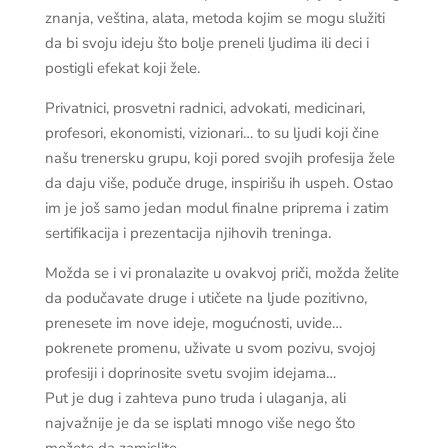
znanja, veština, alata, metoda kojim se mogu služiti
da bi svoju ideju što bolje preneli ljudima ili deci i
postigli efekat koji žele.
Privatnici, prosvetni radnici, advokati, medicinari,
profesori, ekonomisti, vizionari… to su ljudi koji čine
našu trenersku grupu, koji pored svojih profesija žele
da daju više, poduče druge, inspirišu ih uspeh. Ostao
im je još samo jedan modul finalne priprema i zatim
sertifikacija i prezentacija njihovih treninga.
Možda se i vi pronalazite u ovakvoj priči, možda želite
da podučavate druge i utičete na ljude pozitivno,
prenesete im nove ideje, mogućnosti, uvide…
pokrenete promenu, uživate u svom pozivu, svojoj
profesiji i doprinosite svetu svojim idejama…
Put je dug i zahteva puno truda i ulaganja, ali
najvažnije je da se isplati mnogo više nego što
možete da zamislite.