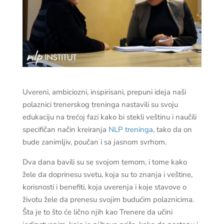
Uvereni, ambiciozni, inspirisani, prepuni ideja naši
polaznici trenerskog treninga nastavili su svoju
edukaciju na trećoj fazi kako bi stekli veštinu i naučili
specifičan način kreiranja
NLP treninga
, tako da on
bude zanimljiv, poučan i sa jasnom svrhom.
Dva dana bavili su se svojom temom, i tome kako
žele da doprinesu svetu, koja su to znanja i veštine,
korisnosti i benefiti, koja uverenja i koje stavove o
životu žele da prenesu svojim budućim polaznicima.
Šta je to što će lično njih kao Trenere da učini