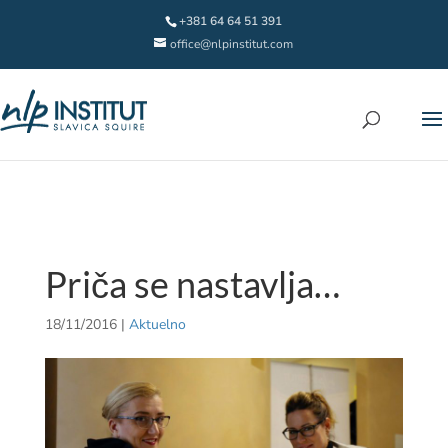
+381 64 64 51 391
office@nlpinstitut.com
Priča se nastavlja…
18/11/2016
|
Aktuelno