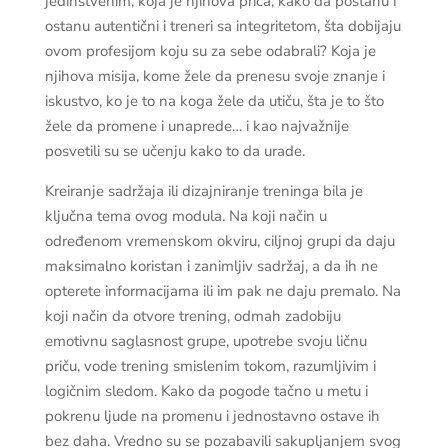
jedinstvenim, koja je njihova priča, kako da postanu i
ostanu autentični i treneri sa integritetom, šta dobijaju
ovom profesijom koju su za sebe odabrali? Koja je
njihova misija, kome žele da prenesu svoje znanje i
iskustvo, ko je to na koga žele da utiču, šta je to što
žele da promene i unaprede… i kao najvažnije
posvetili su se učenju kako to da urade.
Kreiranje sadržaja ili dizajniranje treninga bila je
ključna tema ovog modula. Na koji način u
određenom vremenskom okviru, ciljnoj grupi da daju
maksimalno koristan i zanimljiv sadržaj, a da ih ne
opterete informacijama ili im pak ne daju premalo. Na
koji način da otvore trening, odmah zadobiju
emotivnu saglasnost grupe, upotrebe svoju ličnu
priču, vode trening smislenim tokom, razumljivim i
logičnim sledom. Kako da pogode tačno u metu i
pokrenu ljude na promenu i jednostavno ostave ih
bez daha. Vredno su se pozabavili sakupljanjem svog