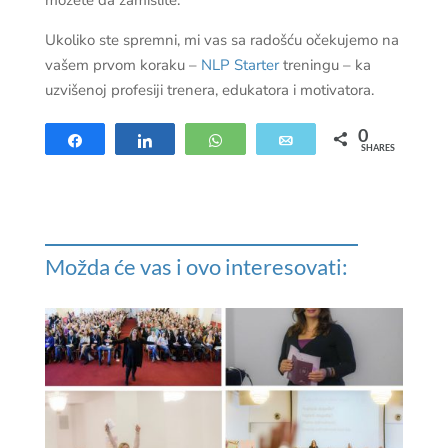
Ukoliko ste spremni, mi vas sa radošću očekujemo na
vašem prvom koraku –
NLP Starter
treningu – ka
uzvišenoj profesiji trenera, edukatora i motivatora.
0
Share
Share
WhatsApp
Email
SHARES
Možda će vas i ovo interesovati: