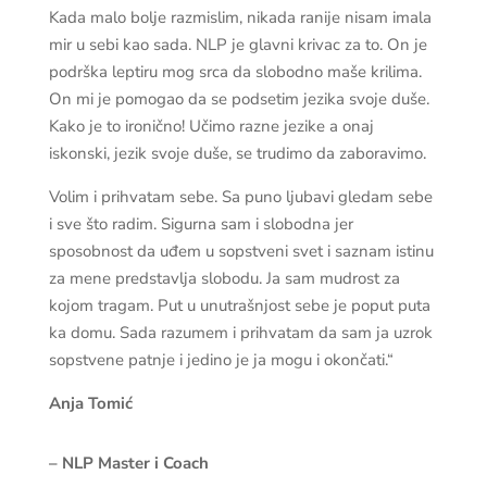
Kada malo bolje razmislim, nikada ranije nisam imala
mir u sebi kao sada. NLP je glavni krivac za to. On je
podrška leptiru mog srca da slobodno maše krilima.
On mi je pomogao da se podsetim jezika svoje duše.
Kako je to ironično! Učimo razne jezike a onaj
iskonski, jezik svoje duše, se trudimo da zaboravimo.
Volim i prihvatam sebe. Sa puno ljubavi gledam sebe
i sve što radim. Sigurna sam i slobodna jer
sposobnost da uđem u sopstveni svet i saznam istinu
za mene predstavlja slobodu. Ja sam mudrost za
kojom tragam. Put u unutrašnjost sebe je poput puta
ka domu. Sada razumem i prihvatam da sam ja uzrok
sopstvene patnje i jedino je ja mogu i okončati.“
Anja Tomić
– NLP Master i Coach