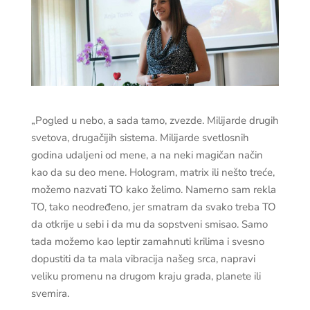
„Pogled u nebo, a sada tamo, zvezde. Milijarde drugih
svetova, drugačijih sistema. Milijarde svetlosnih
godina udaljeni od mene, a na neki magičan način
kao da su deo mene. Hologram, matrix ili nešto treće,
možemo nazvati TO kako želimo. Namerno sam rekla
TO, tako neodređeno, jer smatram da svako treba TO
da otkrije u sebi i da mu da sopstveni smisao. Samo
tada možemo kao leptir zamahnuti krilima i svesno
dopustiti da ta mala vibracija našeg srca, napravi
veliku promenu na drugom kraju grada, planete ili
svemira.