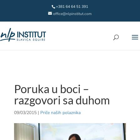
+381 64 64 51 391
office@nlpinstitut.com
Poruka u boci –
razgovori sa duhom
09/03/2015
|
Priče naših polaznika