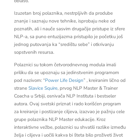
oblasti.
Izuzetan broj polaznika, nestrpljivih da prodube
znanje i saznaju nove tehnike, isprobaju neke od
poznatih, ali i nauče sasvim drugačije pristupe iz sfere
NLP-a, sa puno entuzijazma pristupilo je početku još
jednog putovanja ka “središtu sebe” i otkrivanju
sopstvenih resursa.
Polaznici su tokom četvorodnevnog modula imali
priliku da se upoznaju sa jedinstvenim programom
pod nazivom: “
Power Life Design
” , kreiranim lično od
strane
Slavice Squire
, prvog NLP Master & Trainer
Coacha u Srbiji, osnivača NLP Instituta i bestseler
autora. Ovaj svetski priznat i rado korišćen program
za kreiranje i postizanje ciljeva, izazvao je pažnju cele
grupe polaznika NLP Master edukacije. Kroz
interaktivne vežbe, polaznici su shvatili razlike između
želja i ciljeva i uočili kakva bi šteta bilo proživeti život