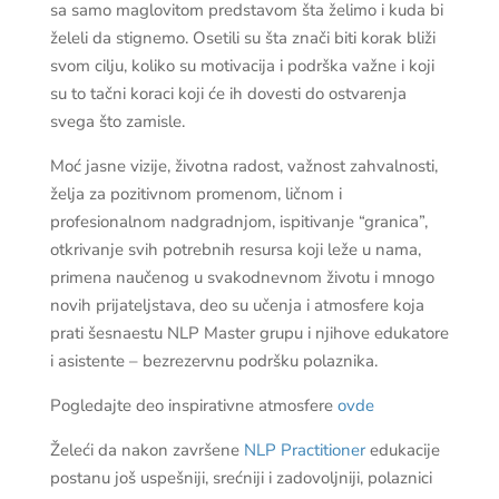
sa samo maglovitom predstavom šta želimo i kuda bi
želeli da stignemo. Osetili su šta znači biti korak bliži
svom cilju, koliko su motivacija i podrška važne i koji
su to tačni koraci koji će ih dovesti do ostvarenja
svega što zamisle.
Moć jasne vizije, životna radost, važnost zahvalnosti,
želja za pozitivnom promenom, ličnom i
profesionalnom nadgradnjom, ispitivanje “granica”,
otkrivanje svih potrebnih resursa koji leže u nama,
primena naučenog u svakodnevnom životu i mnogo
novih prijateljstava, deo su učenja i atmosfere koja
prati šesnaestu NLP Master grupu i njihove edukatore
i asistente – bezrezervnu podršku polaznika.
Pogledajte deo inspirativne atmosfere
ovde
Želeći da nakon završene
NLP Practitioner
edukacije
postanu još uspešniji, srećniji i zadovoljniji, polaznici