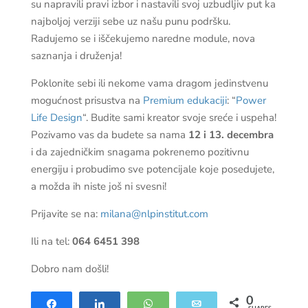
su napravili pravi izbor i nastavili svoj uzbudljiv put ka
najboljoj verziji sebe uz našu punu podršku.
Radujemo se i iščekujemo naredne module, nova
saznanja i druženja!
Poklonite sebi ili nekome vama dragom jedinstvenu
mogućnost prisustva na
Premium edukaciji
: “
Power
Life Design
“. Budite sami kreator svoje sreće i uspeha!
Pozivamo vas da budete sa nama
12 i 13. decembra
i da zajedničkim snagama pokrenemo pozitivnu
energiju i probudimo sve potencijale koje posedujete,
a možda ih niste još ni svesni!
Prijavite se na:
milana@nlpinstitut.com
Ili na tel:
064 6451 398
Dobro nam došli!
0
Share
Share
WhatsApp
Email