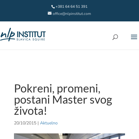
+381 64 64 51 391
office@nlpinstitut.com
Pokreni, promeni,
postani Master svog
života!
20/10/2015
|
Aktuelno