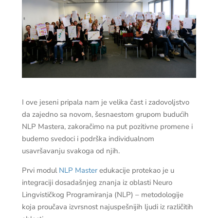
I ove jeseni pripala nam je velika čast i zadovoljstvo
da zajedno sa novom, šesnaestom grupom budućih
NLP Mastera, zakoračimo na put pozitivne promene i
budemo svedoci i podrška individualnom
usavršavanju svakoga od njih.
Prvi modul
NLP Master
edukacije
protekao je u
integraciji dosadašnjeg znanja iz oblasti Neuro
Lingvističkog Programiranja (NLP) – metodologije
koja proučava izvrsnost najuspešnijih ljudi iz različitih