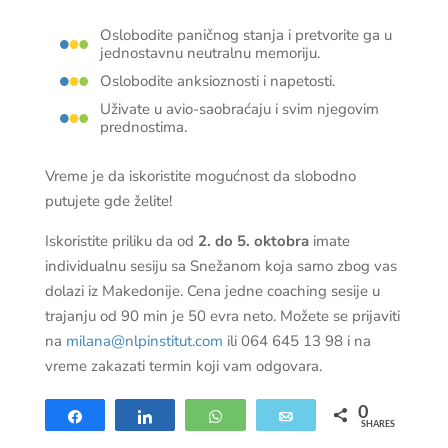
Oslobodite paničnog stanja i pretvorite ga u
jednostavnu neutralnu memoriju.
Oslobodite anksioznosti i napetosti.
Uživate u avio-saobraćaju i svim njegovim
prednostima.
Vreme je da iskoristite mogućnost da slobodno
putujete gde želite!
Iskoristite priliku da od
2. do 5. oktobra
imate
individualnu sesiju sa Snežanom koja samo zbog vas
dolazi iz Makedonije. Cena jedne coaching sesije u
trajanju od 90 min je 50 evra neto. Možete se prijaviti
na
milana@nlpinstitut.com
ili 064 645 13 98 i na
vreme zakazati termin koji vam odgovara.
0
Share
Share
WhatsApp
Email
SHARES