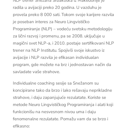
NLP trener Snežana Srbakoska iz Makedonije je
radila u avijaciji preko 20 godina. U vazduhu je
provela preko 8 000 sati. Tokom svoje karijere razvila
je poseban interes za Neuro Lingvističko
Programiranje (NLP) – vodeću svetsku metodologiju
za lični razvoj i promenu, pa se 2008. uključuje u
magični svet NLP-a, i 2010. postaje sertifikovani NLP
trener na NLP Institutu. Spojivši svoje iskustvo iz
avijacije i NLP razvila je efikasan individualan
program, gde možete na brz i jednostavan način da
savladate vaše strahove.
Individualne coaching sesije sa Snežanom su
koncipirane tako da brzo i lako rešavaju neprikladne
strahove, i daju zapanjujuće rezulatate. Koriste se
metode Neuro Lingvističkog Programiranja i alati koji
funkcionišu na nesvesnom nivou uma i daju
fenomenalne rezulatate. Pomažu vam da se brzo i
efikasno: