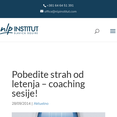
+381 64 64 51 391
office@nlpinstitut.com
Pobedite strah od
letenja – coaching
sesije!
28/09/2014
|
Aktuelno