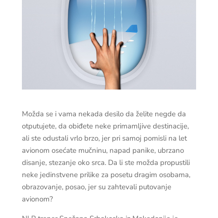
Možda se i vama nekada desilo da želite negde da
otputujete, da obiđete neke primamljive destinacije,
ali ste odustali vrlo brzo, jer pri samoj pomisli na let
avionom osećate mučninu, napad panike, ubrzano
disanje, stezanje oko srca. Da li ste možda propustili
neke jedinstvene prilike za posetu dragim osobama,
obrazovanje, posao, jer su zahtevali putovanje
avionom?