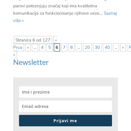
parovi potcenjuju značaj koji ima kvalitetna
komunikacija za funkcionisanje njihove veze....
Saznaj
više »
Stranica 6 od 127
«
Prva
«
...
4
5
6
7
8
...
20
30
40
...
»
P
»
Newsletter
Prijavi me