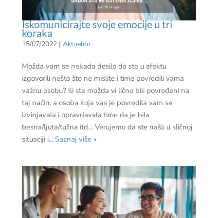
Iskomunicirajte svoje emocije u tri
koraka
15/07/2022
|
Aktuelno
Možda vam se nekada desilo da ste u afektu
izgovorili nešto što ne mislite i time povredili vama
važnu osobu? Ili ste možda vi lično bili povređeni na
taj način, a osoba koja vas je povredila vam se
izvinjavala i opravdavala time da je bila
besna/ljuta/tužna itd… Verujemo da ste našli u sličnoj
situaciji i...
Saznaj više »