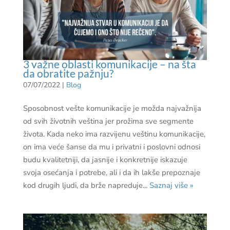
3 važne oblasti komunikacije – na šta
da obratite pažnju?
07/07/2022
|
Blog
Sposobnost vešte komunikacije je možda najvažnija
od svih životnih veština jer prožima sve segmente
života. Kada neko ima razvijenu veštinu komunikacije,
on ima veće šanse da mu i privatni i poslovni odnosi
budu kvalitetniji, da jasnije i konkretnije iskazuje
svoja osećanja i potrebe, ali i da ih lakše prepoznaje
kod drugih ljudi, da brže napreduje...
Saznaj više »