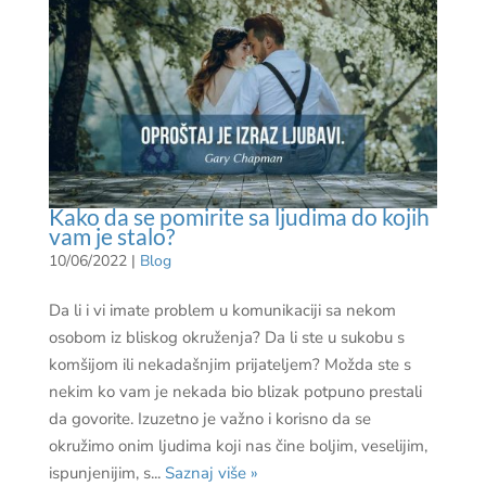
Kako da se pomirite sa ljudima do kojih
vam je stalo?
10/06/2022
|
Blog
Da li i vi imate problem u komunikaciji sa nekom
osobom iz bliskog okruženja? Da li ste u sukobu s
komšijom ili nekadašnjim prijateljem? Možda ste s
nekim ko vam je nekada bio blizak potpuno prestali
da govorite. Izuzetno je važno i korisno da se
okružimo onim ljudima koji nas čine boljim, veselijim,
ispunjenijim, s...
Saznaj više »