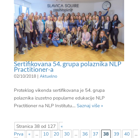
Sertifikovana 54. grupa polaznika NLP
Practitioner-a
02/10/2018
|
Aktuelno
Proteklog vikenda sertifikovana je 54. grupa
polaznika izuzetno popularne edukacije NLP
Practitioner na NLP Institutu....
Saznaj više »
Stranica 38 od 127
«
Prva
«
...
10
20
30
...
36
37
38
39
40
...