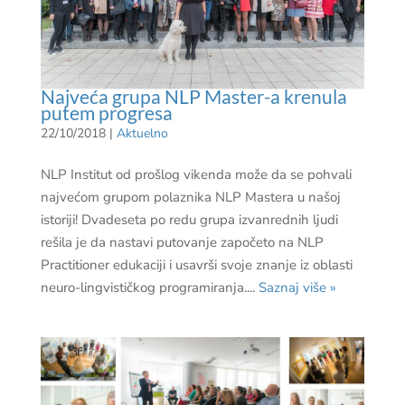
Najveća grupa NLP Master-a krenula
putem progresa
22/10/2018
|
Aktuelno
NLP Institut od prošlog vikenda može da se pohvali
najvećom grupom polaznika NLP Mastera u našoj
istoriji! Dvadeseta po redu grupa izvanrednih ljudi
rešila je da nastavi putovanje započeto na NLP
Practitioner edukaciji i usavrši svoje znanje iz oblasti
neuro-lingvističkog programiranja....
Saznaj više »