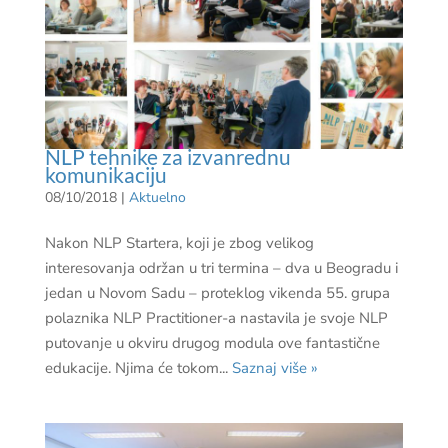
NLP tehnike za izvanrednu
komunikaciju
08/10/2018
|
Aktuelno
Nakon NLP Startera, koji je zbog velikog
interesovanja održan u tri termina – dva u Beogradu i
jedan u Novom Sadu – proteklog vikenda 55. grupa
polaznika NLP Practitioner-a nastavila je svoje NLP
putovanje u okviru drugog modula ove fantastične
edukacije. Njima će tokom...
Saznaj više »