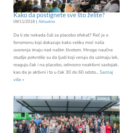
Kako da postignete sve što želite?
09/11/2018
|
Aktuelno
Da li ste nekada čuli za placebo efekat? Reč je o
fenomenu koji dokazuje kako veliku moć naša
uverenja imaju nad našim životom. Mnoge naučne
studije potvrdile su da ljudi koji veruju da uzimaju lek,
reaguju čak i na placebo, odnosno neaktivni sastojak,
kao da je aktivni i to u čak 30 do 60 odsto...
Saznaj
više »