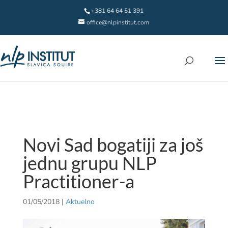
+381 64 64 51 391
office@nlpinstitut.com
Novi Sad bogatiji za još
jednu grupu NLP
Practitioner-a
01/05/2018
|
Aktuelno