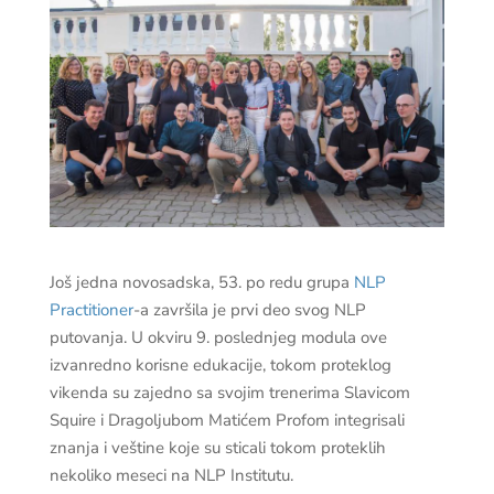
Još jedna novosadska, 53. po redu grupa
NLP
Practitioner
-a završila je prvi deo svog NLP
putovanja. U okviru 9. poslednjeg modula ove
izvanredno korisne edukacije, tokom proteklog
vikenda su
zajedno sa svojim trenerima Slavicom
Squire i Dragoljubom Matićem Profom integrisali
znanja i veštine koje su sticali tokom proteklih
nekoliko meseci na NLP Institutu.