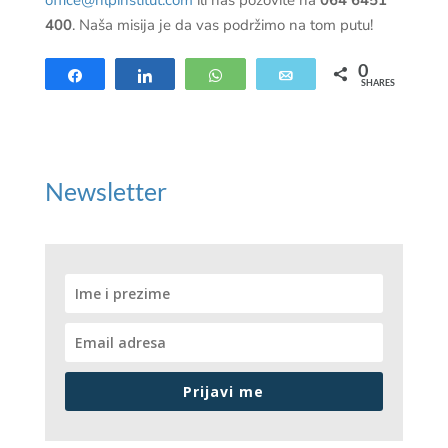
400
. Naša misija je da vas podržimo na tom putu!
0
Share
Share
WhatsApp
Email
SHARES
Newsletter
Prijavi me