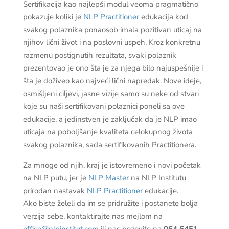
Sertifikacija kao najlepši modul veoma pragmatično
pokazuje koliki je
NLP Practitioner
edukacija kod
svakog polaznika ponaosob imala pozitivan uticaj na
njihov lični život i na poslovni uspeh. Kroz konkretnu
razmenu postignutih rezultata, svaki polaznik
prezentovao je ono šta je za njega bilo najuspešnije i
šta je doživeo kao najveći lični napredak. Nove ideje,
osmišljeni ciljevi, jasne vizije samo su neke od stvari
koje su naši sertifikovani polaznici poneli sa ove
edukacije, a jedinstven je zaključak da je NLP imao
uticaja na poboljšanje kvaliteta celokupnog života
svakog polaznika, sada sertifikovanih Practitionera.
Za mnoge od njih, kraj je istovremeno i novi početak
na NLP putu, jer je
NLP Master
na NLP Institutu
prirodan nastavak
NLP Practitioner
edukacije.
Ako biste želeli da im se pridružite i postanete bolja
verzija sebe, kontaktirajte nas mejlom na
office@nlpinstitut.com
ili nas pozovite na
064 6451