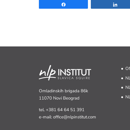
Share
Shar
ON
NL
NL
Omladinskih brigada 86k
NL
11070 Novi Beograd
tel.
+381 64 64 51 391
e-mail: office@nlpinstitut.com