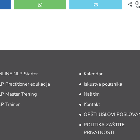
0
e
WhatsApp
Email
SH
LINE NLP Starter
Kalendar
P Practitioner edukacija
Iskustva polaznika
P Master Trening
Naš tim
P Trainer
Kontakt
OPŠTI USLOVI POSLOVA
POLITIKA ZAŠTITE
PRIVATNOSTI