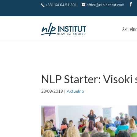
+381 64 64 51 391
office@nlpinstitut.com
Aktueln
NLP Starter: Visoki 
23/09/2019
|
Aktuelno