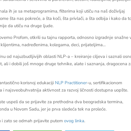
la ih je sa metaprogramima, filterima koji utiču na naš doživljaj
 tome šta nas pokreće, a šta koči, šta privlači, a šta odbija i kako da t
nije da utiču na druge ljude.
ovemo Profom, otkrili su tajnu rapporta, odnosno izgradnje snažne 
o klijentima, nadređenima, kolegama, deci, prijateljima…
dnu od najuzbudljivijih oblasti NLP-a – kreiranje ciljeva i saznali os
, ali i dobili još mnoge druge tehnike, alate i saznanja, dragocena z
antastično korisnoj edukaciji
NLP Practitioner
-u, sertifikacionom
 i najsveobuhvatnija aktivnost za razvoj ličnosti dostupna uopšte.
iste uspeli da se prijavite za prethodna dva beogradska termina,
kenda u Novom Sadu, jer je prva sledeća tek na proleće.
 i zato se odmah prijavite putem
ovog linka
.