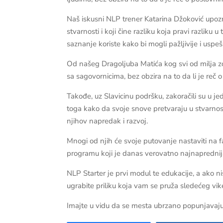
Naš iskusni NLP trener Katarina Džoković upozna
stvarnosti i koji čine razliku koja pravi razliku u
saznanje koriste kako bi mogli pažljivije i uspeš
Od našeg Dragoljuba Matića kog svi od milja z
sa sagovornicima, bez obzira na to da li je reč 
Takođe, uz Slavicinu podršku, zakoračili su u je
toga kako da svoje snove pretvaraju u stvarnost
njihov napredak i razvoj.
Mnogi od njih će svoje putovanje nastaviti na f
programu koji je danas verovatno najnaprednija
NLP Starter je prvi modul te edukacije, a ako n
ugrabite priliku koja vam se pruža sledećeg vi
Imajte u vidu da se mesta ubrzano popunjavaju