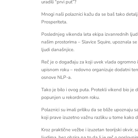
uradili “prvi put”?
Mnogi naši polaznici kažu da se baš tako deta
Prosperiteta.
Poslednjeg vikenda leta ekipa izvanrednih ljud
našim prostorima – Slavice Squire, upoznala s
ljudi današnjice.
Reč je o događaju za koji uvek vlada ogromno i
upisnom roku – redovno organizuje dodatni termin
osnove NLP-a.
Tako je bilo i ovog puta. Protekli vikend bio je
popunjen u rekordnom roku.
Polaznici su imali priliku da se bliže upoznaj
koji prave izuzetno važnu razliku u tome kako d
Kroz praktične vežbe i izuzetan teorijski okvi
ljudima, bez obzira na to da li je reč o poslovn