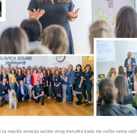
nije i sa najviše emocija sećate onog trenutka kada ste nešto vama važ