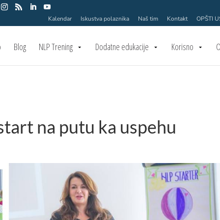
Kalendar
Iskustva polaznika
Naš tim
Kontakt
OPŠTI 
o
Blog
NLP Trening
Dodatne edukacije
Korisno
O
start na putu ka uspehu