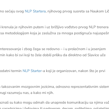
ljno sećaju svog
NLP Startera
, njihovog prvog susreta sa Naukom Li
i krenula je njihovim putem i uz brižljivo vođstvo prvog NLP trenera
e sa metodologijom koja je zaslužna za mnoga postignuća najuspešn
nteresovanje i zbog čega se redovno – i u prolećnom i u jesenjem
 kako bi svi koji to žele dobili priliku da direktno od Slavice uče
 dodatni termin
NLP Starter
-a koji je organizovan, nakon što je prvi
u sa takozvanim mozgovnim jezicima, odnosno reprezentativnim sist
rugi razumeju nas, a kako mi njih.
r, saznali su kako mogu odmah da unaprede komunikaciju sa njima v
im saradnicima i šefovima ili partnerom, decom, roditeljima, prijatelj