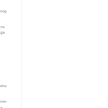
čnog
 na
ijih
emima
ažnim
ima…