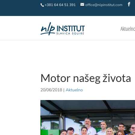
+381 64 64 51 391
office@nlpinstitut.com
Aktueln
Motor našeg života
20/06/2018
|
Aktuelno