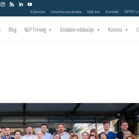
Kalendar
Iskustva polaznika
Naš tim
Kontakt
OPŠTI 
o
Blog
NLP Trening
Dodatne edukacije
Korisno
O