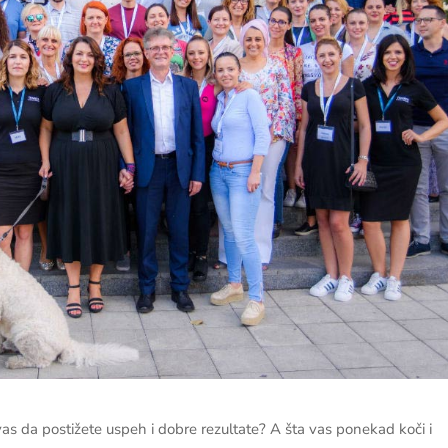
s da postižete uspeh i dobre rezultate? A šta vas ponekad koči i