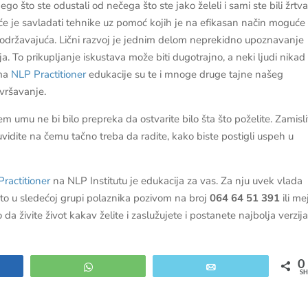
ego što ste odustali od nečega što ste jako želeli i sami ste bili žrtv
će je savladati tehnike uz pomoć kojih je na efikasan način moguće
podržavajuća. Lični razvoj je jednim delom neprekidno upoznavanje
a. To prikupljanje iskustava može biti dugotrajno, a neki ljudi nikad
ima
NLP Practitioner
edukacije su te i mnoge druge tajne našeg
vršavanje.
m umu ne bi bilo prepreka da ostvarite bilo šta što poželite. Zamisli
uvidite na čemu tačno treba da radite, kako biste postigli uspeh u
ractitioner
na NLP Institutu je edukacija za vas. Za nju uvek vlada
esto u sledećoj grupi polaznika pozivom na broj
064 64 51 391
ili m
da živite život kakav želite i zaslužujete i postanete najbolja verzij
0
e
WhatsApp
Email
SH