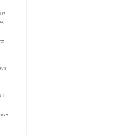
NLP
ma)
što
avni
 i
 kako