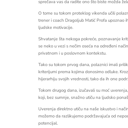
sprečava vas da radite ono što biste možda žele
O tome su tokom proteklog vikenda učili polaz
trener i coach Dragoljub Matić Profa upoznao i
ljudske motivacije.
Shvatanje šta nekoga pokreće, poznavanje krit
se neko u vezi s nečim oseća na određeni način…
privatnom i u poslovnom kontekstu.
Tako su tokom prvog dana, polaznici imali priliku
kriterijumi prema kojima donosimo odluke. Kroz
hijerarhiju svojih vrednosti, tako da ih one po
Tokom drugog dana, izučavali su moć uverenja, 
koji, bez sumnje, snažno utiču na ljudsko pona
Uverenja direktno utiču na naše iskustvo i nači
možemo da razlikujemo podržavajuća od nepodr
potencijal.