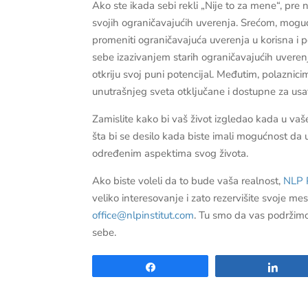
Ako ste ikada sebi rekli „Nije to za mene“, pre n
svojih ograničavajućih uverenja. Srećom, mogu
promeniti ograničavajuća uverenja u korisna i 
sebe izazivanjem starih ograničavajućih uverenj
otkriju svoj puni potencijal. Međutim, polaznic
unutrašnjeg sveta otključane i dostupne za usa
Zamislite kako bi vaš život izgledao kada u vaše
šta bi se desilo kada biste imali mogućnost da 
određenim aspektima svog života.
Ako biste voleli da to bude vaša realnost,
NLP P
veliko interesovanje i zato rezervišite svoje m
office@nlpinstitut.com
. Tu smo da vas podržimo 
sebe.
Share
Shar