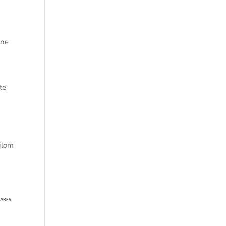
a
 ne
te
ejlom
a
ARES