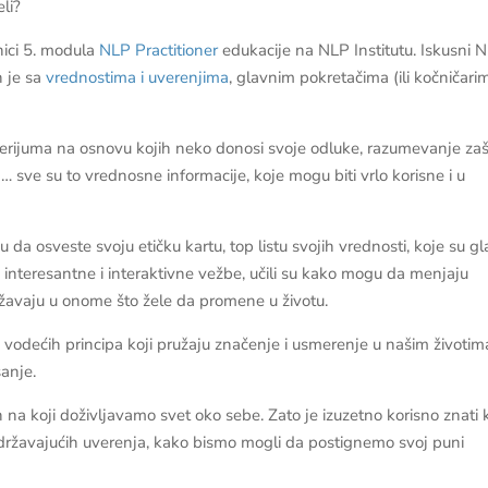
li?
nici 5. modula
NLP Practitioner
edukacije na NLP Institutu. Iskusni 
h je sa
vrednostima i uverenjima
, glavnim pokretačima (ili kočničari
erijuma na osnovu kojih neko donosi svoje odluke, razumevanje za
 sve su to vrednosne informacije, koje mogu biti vrlo korisne i u
 da osveste svoju etičku kartu, top listu svojih vrednosti, koje su gl
 interesantne i interaktivne vežbe, učili su kako mogu da menjaju
državaju u onome što žele da promene u životu.
vodećih principa koji pružaju značenje i usmerenje u našim životima
šanje.
n na koji doživljavamo svet oko sebe. Zato je izuzetno korisno znati
žavajućih uverenja, kako bismo mogli da postignemo svoj puni