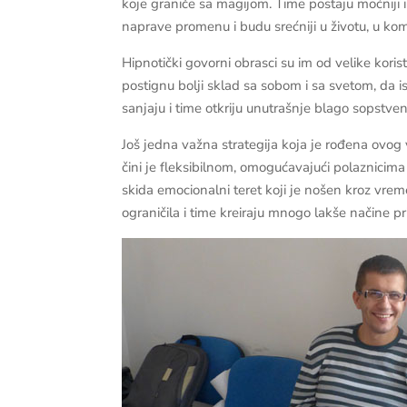
koje graniče sa magijom. Time postaju moćniji 
naprave promenu i budu srećniji u životu, u kom
Hipnotički govorni obrasci su im od velike kori
postignu bolji sklad sa sobom i sa svetom, da 
sanjaju i time otkriju unutrašnje blago sopstven
Još jedna važna strategija koja je rođena ovog
čini je fleksibilnom, omogućavajući polaznicim
skida emocionalni teret koji je nošen kroz vrem
ograničila i time kreiraju mnogo lakše načine pr