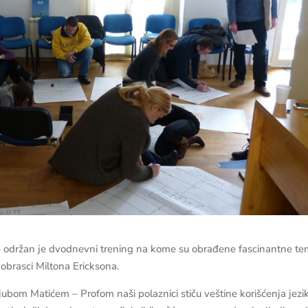
je održan je dvodnevni trening na kome su obrađene fascinantne t
 obrasci Miltona Ericksona.
ubom Matićem – Profom naši polaznici stiču veštine korišćenja jezi