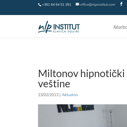
+381 64 64 51 391
office@nlpinstitut.com
Aktueln
Miltonov hipnotički
veštine
23/02/2013
|
Aktuelno