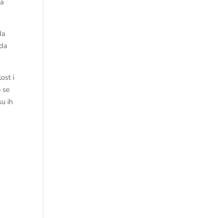
da
da
 da
ost i
o se
su ih