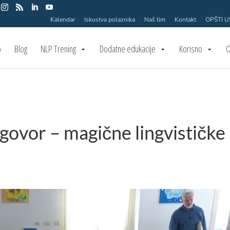
Kalendar
Iskustva polaznika
Naš tim
Kontakt
OPŠTI 
o
Blog
NLP Trening
Dodatne edukacije
Korisno
O
 govor – magične lingvističke