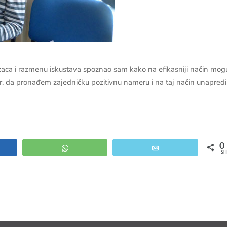
azaca i razmenu iskustava spoznao sam kako na efikasniji način mog
r, da pronađem zajedničku pozitivnu nameru i na taj način unapred
0
e
WhatsApp
Email
SH