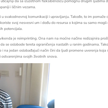
i uticajniji da sa izuzetnom fleksibilnošću pomognu drugim ljudima 
paniji i ličnim vezama.
sti u svakodnevnoj komunikaciji i upravljanju. Takođe, to im pomaže 
iskoriste svoj nesvesni um i dođu do resursa o kojima su samo mogli
ih potencijala.
 vikenda je reimprinting. Ona nam na moćne načine redizajnira prošl
a da se oslobode tereta ograničenja nastalih u ranim godinama. Tak
e i na jedan oslobađajući način čini da ljudi promene uverenja koja 
i ostvarenjima svojih životnih snova.