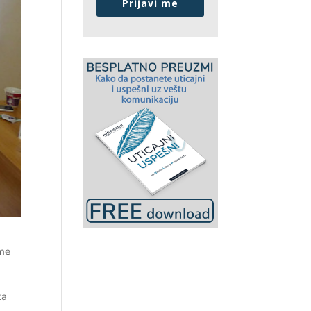
Prijavi me
eme
ka