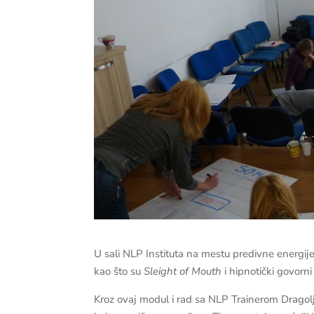
U sali NLP Instituta na mestu predivne energi
kao što su
Sleight of Mouth
i hipnotički govorni
Kroz ovaj modul i rad sa NLP Trainerom Dragolj