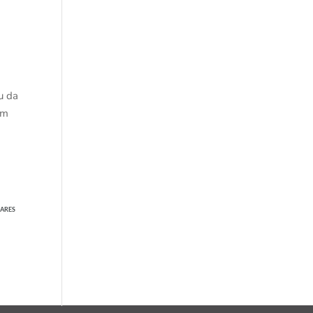
u da
im
ARES