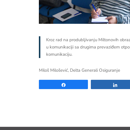
Kroz rad na produbljivanju Miltonovih obr
u komunikaciji sa drugima prevaziđem otpo
komunikaciju.
Miloš Milošević, Delta Generali Osiguranje
Share
Shar