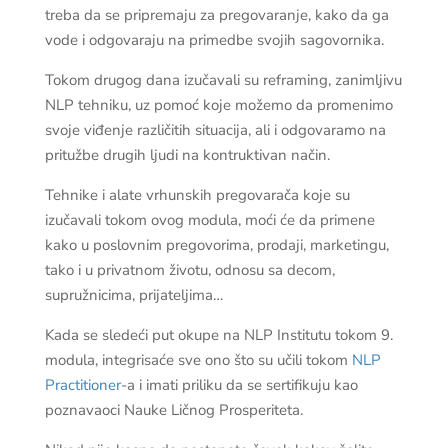
treba da se pripremaju za pregovaranje, kako da ga
vode i odgovaraju na primedbe svojih sagovornika.
Tokom drugog dana izučavali su reframing, zanimljivu
NLP tehniku, uz pomoć koje možemo da promenimo
svoje viđenje različitih situacija, ali i odgovaramo na
pritužbe drugih ljudi na kontruktivan način.
Tehnike i alate vrhunskih pregovarača koje su
izučavali tokom ovog modula, moći će da primene
kako u poslovnim pregovorima, prodaji, marketingu,
tako i u privatnom životu, odnosu sa decom,
supružnicima, prijateljima…
Kada se sledeći put okupe na NLP Institutu tokom 9.
modula, integrisaće sve ono što su učili tokom
NLP
Practitioner
-a i imati priliku da se sertifikuju kao
poznavaoci Nauke Ličnog Prosperiteta.