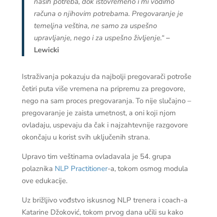
naših potreba, dok istovremeno i mi vodimo
računa o njihovim potrebama. Pregovaranje je
temeljna veština, ne samo za uspešno
upravljanje, nego i za uspešno življenje.“
–
Lewicki
Istraživanja pokazuju da najbolji pregovarači potroše
četiri puta više vremena na pripremu za pregovore,
nego na sam proces pregovaranja. To nije slučajno –
pregovaranje je zaista umetnost, a oni koji njom
ovladaju, uspevaju da čak i najzahtevnije razgovore
okončaju u korist svih uključenih strana.
Upravo tim veštinama ovladavala je 54. grupa
polaznika
NLP Practitioner
-a, tokom osmog modula
ove edukacije.
Uz brižljivo vođstvo iskusnog NLP trenera i coach-a
Katarine Džoković, tokom prvog dana učili su kako