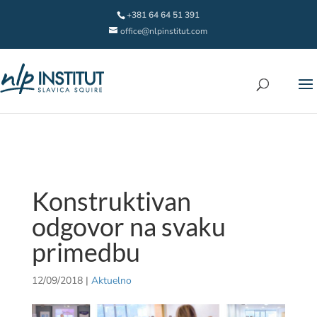
+381 64 64 51 391
office@nlpinstitut.com
Konstruktivan
odgovor na svaku
primedbu
12/09/2018
|
Aktuelno