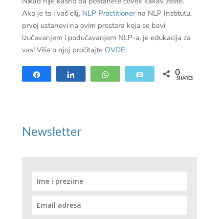
Nikad nije kasno da postanete čovek kakav želite.
Ako je to i vaš cilj,
NLP Practitioner
na NLP Institutu,
prvoj ustanovi na ovim prostora koja se bavi
izučavanjem i podučavanjem NLP-a, je edukacija za
vas! Više o njoj pročitajte
OVDE
.
0
Share
Share
WhatsApp
Email
SHARES
Newsletter