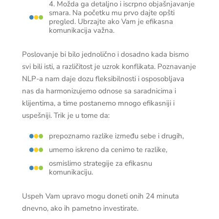
4. Možda ga detaljno i iscrpno objašnjavanje
smara. Na početku mu prvo dajte opšti
pregled. Ubrzajte ako Vam je efikasna
komunikacija važna.
Poslovanje bi bilo jednolično i dosadno kada bismo
svi bili isti, a različitost je uzrok konflikata. Poznavanje
NLP-a nam daje dozu fleksibilnosti i osposobljava
nas da harmonizujemo odnose sa saradnicima i
klijentima, a time postanemo mnogo efikasniji i
uspešniji. Trik je u tome da:
prepoznamo razlike između sebe i drugih,
umemo iskreno da cenimo te razlike,
osmislimo strategije za efikasnu
komunikaciju.
Uspeh Vam upravo mogu doneti onih 24 minuta
dnevno, ako ih pametno investirate.