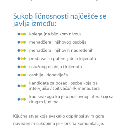
Sukob ličnosnosti najčešće se
javlja između:
kolega (na bilo kom nivou)
menadžera i njihovog osoblja
menadžera i njihovih nadređenih
prodavaca i potencijalnih klijenata
uslužnog osoblja i klijenata
osoblja i dobavljača
kandidata za posao i osobe koja ga
intervjuiše /ispitivača/HR menadžera
kod svakoga ko je u poslovnoj interakciji sa
drugim ljudima
Ključna stvar koja svakako doprinosi svim gore
navedenim sukobima je – brzina komunikacije.