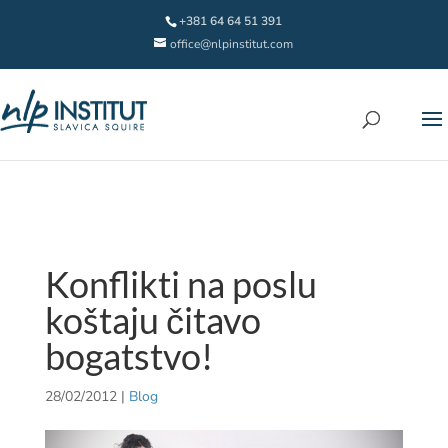
+381 64 64 51 391
office@nlpinstitut.com
Konflikti na poslu
koštaju čitavo
bogatstvo!
28/02/2012
|
Blog