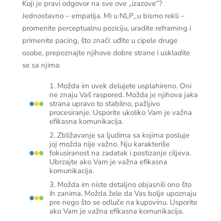
Koji je pravi odgovor na sve ove „izazove“?
Jednostavno – empatija. Mi u NLP_u bismo rekli –
promenite perceptualnu poziciju, uradite reframing i
primenite pacing, što znači: uđite u cipele druge
osobe, prepoznajte njihove dobre strane i uskladite
se sa njima:
1. Možda im uvek delujete usplahireno. Oni
ne znaju Vaš raspored. Možda je njihova jaka
strana upravo to stabilno, pažljivo
procesiranje. Usporite ukoliko Vam je važna
efikasna komunikacija.
2. Zbližavanje sa ljudima sa kojima posluje
joj možda nije važno. Nju karakteriše
fokusiranost na zadatak i postizanje ciljeva.
Ubrzajte ako Vam je važna efikasna
komunikacija.
3. Možda im niste detaljno objasnili ono što
ih zanima. Možda žele da Vas bolje upoznaju
pre nego što se odluče na kupovinu. Usporite
ako Vam je važna efikasna komunikacija.