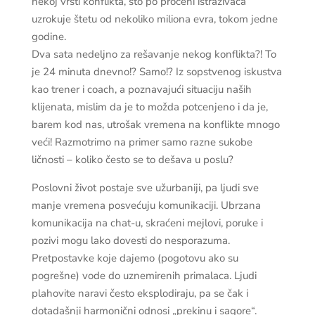
nekoj vrsti konflikta, što po proceni istraživača
uzrokuje štetu od nekoliko miliona evra, tokom jedne
godine.
Dva sata nedeljno za rešavanje nekog konflikta?! To
je 24 minuta dnevno!? Samo!? Iz sopstvenog iskustva
kao trener i coach, a poznavajući situaciju naših
klijenata, mislim da je to možda potcenjeno i da je,
barem kod nas, utrošak vremena na konflikte mnogo
veći! Razmotrimo na primer samo razne sukobe
ličnosti – koliko često se to dešava u poslu?
Poslovni život postaje sve užurbaniji, pa ljudi sve
manje vremena posvećuju komunikaciji. Ubrzana
komunikacija na chat-u, skraćeni mejlovi, poruke i
pozivi mogu lako dovesti do nesporazuma.
Pretpostavke koje dajemo (pogotovu ako su
pogrešne) vode do uznemirenih primalaca. Ljudi
plahovite naravi često eksplodiraju, pa se čak i
dotadašnji harmonični odnosi „prekinu i sagore“.