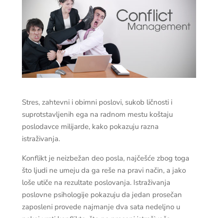
Stres, zahtevni i obimni poslovi, sukob ličnosti i
suprotstavljenih ega na radnom mestu koštaju
poslodavce milijarde, kako pokazuju razna
istraživanja.
Konflikt je neizbežan deo posla, najčešće zbog toga
što ljudi ne umeju da ga reše na pravi način, a jako
loše utiče na rezultate poslovanja. Istraživanja
poslovne psihologije pokazuju da jedan prosečan
zaposleni provede najmanje dva sata nedeljno u