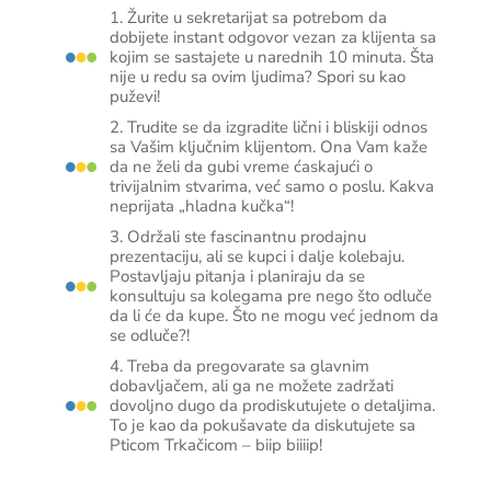
1. Žurite u sekretarijat sa potrebom da
dobijete instant odgovor vezan za klijenta sa
kojim se sastajete u narednih 10 minuta. Šta
nije u redu sa ovim ljudima? Spori su kao
puževi!
2. Trudite se da izgradite lični i bliskiji odnos
sa Vašim ključnim klijentom. Ona Vam kaže
da ne želi da gubi vreme ćaskajući o
trivijalnim stvarima, već samo o poslu. Kakva
neprijata „hladna kučka“!
3. Održali ste fascinantnu prodajnu
prezentaciju, ali se kupci i dalje kolebaju.
Postavljaju pitanja i planiraju da se
konsultuju sa kolegama pre nego što odluče
da li će da kupe. Što ne mogu već jednom da
se odluče?!
4. Treba da pregovarate sa glavnim
dobavljačem, ali ga ne možete zadržati
dovoljno dugo da prodiskutujete o detaljima.
To je kao da pokušavate da diskutujete sa
Pticom Trkačicom – biip biiiip!