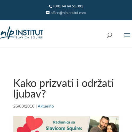
+381 64 64 51 391
office@nlpinstitut.com
Kako prizvati i održati
ljubav?
25/03/2016
|
Aktuelno