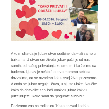
Ako mislite da je ljubav stvar sudbine, da – ali samo u
bajkama. U stvarnom životu ljubav počinje od nas
samih, od našeg prihvatanja ko smo mi i ko želimo da
budemo. Ljubav je nešto što prvo moramo sebi da
dozvolimo, da se otvorimo i da u svoj život prizovemo.
A onda se ljubav neguje i čuva, u nju se ulaže. Naučite
kako da dozvolite sebi baš onakvu ljubav kakvu
priželjkujete i kako sami da ”pogurate sudbinu”…
Pozivamo vas na radionicu “Kako prizvati i održati