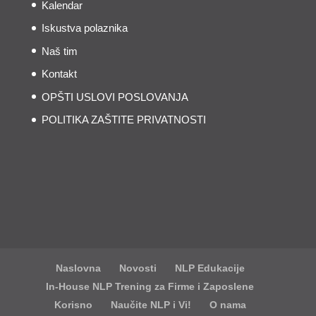
Kalendar
Iskustva polaznika
Naš tim
Kontakt
OPŠTI USLOVI POSLOVANJA
POLITIKA ZAŠTITE PRIVATNOSTI
Naslovna
Novosti
NLP Edukacije
In-House NLP Trening za Firme i Zaposlene
Korisno
Naučite NLP i Vi!
O nama