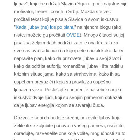
ljubav”, koju će održati Slavica Squire, prvi i najiskusniji
motivator, trener i coach u Srbiji. Možda ste već
pročitali tekst koji je pisala Slavica o svom iskustvu
”
Kada ljubav (ne) ide po planu
” na njenom blogu (ako
niste, možete ga pročitati
OVDE
). Mnogo čitaoci su joj
pisali sa željom da ih podrži i zato je ona kreirala za
sve nas ovu radionicu na kojoj ćete naučiti kako da i vi
napravite plan, kako da prizovete ljubav u svoj život i
kako da održite euforiju romentične ljubavi, šta raditi u
kriznim situacijama, kako sa strahovima, kako ih sa
uspehom prevazići i koja su pravila za uspešnu
ljubavnu vezu. Poslušajte i primenite na sebi znanje i
iskustvo dvoje ljudi, koji su svojim primerom dokazali
da je ljubav energija kojom se stvaraju čuda.
Dozvolite sebi da budete srećni, prizovite ljubav koju
želite ili se zaljubite ponovo u vašeg partnera, usrećite,
obradujte, razveselite one koje volite, mogućnosti za to