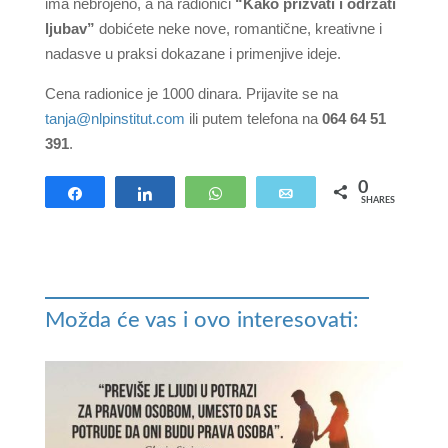
ima nebrojeno, a na radionici
“Kako prizvati i održati
ljubav”
dobićete neke nove, romantične, kreativne i
nadasve u praksi dokazane i primenjive ideje.
Cena radionice je 1000 dinara. Prijavite se na
tanja@nlpinstitut.com
ili putem telefona na
064 64 51
391
.
0
Share
Share
WhatsApp
Email
SHARES
Možda će vas i ovo interesovati: