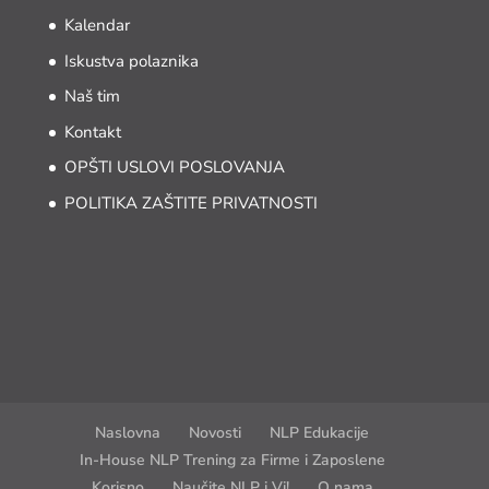
Kalendar
Iskustva polaznika
Naš tim
Kontakt
OPŠTI USLOVI POSLOVANJA
POLITIKA ZAŠTITE PRIVATNOSTI
Naslovna
Novosti
NLP Edukacije
In-House NLP Trening za Firme i Zaposlene
Korisno
Naučite NLP i Vi!
O nama