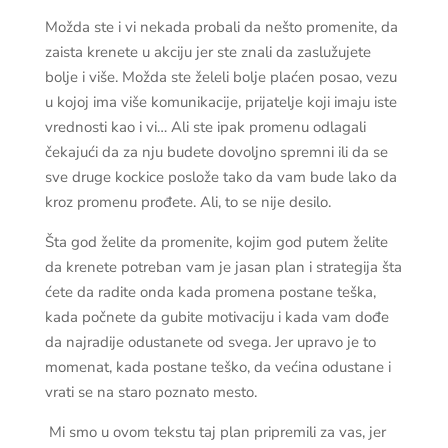
Možda ste i vi nekada probali da nešto promenite, da
zaista krenete u akciju jer ste znali da zaslužujete
bolje i više. Možda ste želeli bolje plaćen posao, vezu
u kojoj ima više komunikacije, prijatelje koji imaju iste
vrednosti kao i vi… Ali ste ipak promenu odlagali
čekajući da za nju budete dovoljno spremni ili da se
sve druge kockice poslože tako da vam bude lako da
kroz promenu prođete. Ali, to se nije desilo.
Šta god želite da promenite, kojim god putem želite
da krenete potreban vam je jasan plan i strategija šta
ćete da radite onda kada promena postane teška,
kada počnete da gubite motivaciju i kada vam dođe
da najradije odustanete od svega. Jer upravo je to
momenat, kada postane teško, da većina odustane i
vrati se na staro poznato mesto.
Mi smo u ovom tekstu taj plan pripremili za vas, jer