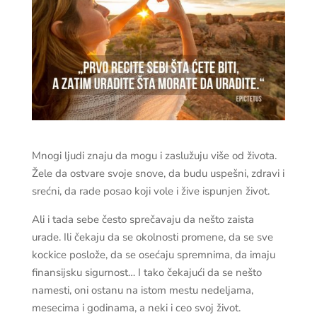
Mnogi ljudi znaju da mogu i zaslužuju više od života.
Žele da ostvare svoje snove, da budu uspešni, zdravi i
srećni, da rade posao koji vole i žive ispunjen život.
Ali i tada sebe često sprečavaju da nešto zaista
urade. Ili čekaju da se okolnosti promene, da se sve
kockice poslože, da se osećaju spremnima, da imaju
finansijsku sigurnost…
I tako čekajući da se nešto
namesti, oni ostanu na istom mestu nedeljama,
mesecima i godinama, a neki i ceo svoj život.