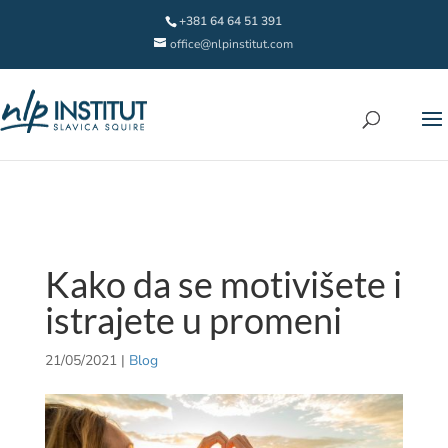
+381 64 64 51 391
office@nlpinstitut.com
Kako da se motivišete i
istrajete u promeni
21/05/2021
|
Blog