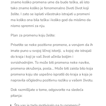
znamo koliko promena ume da bude teška, ali isto
tako znamo koliko je fenomenalno živeti život koji
želite. I zato se isplati višestruko istrajati u promeni
ma koliko ona bila teška i koliko god da mislimo da
nismo spremni za nju.
Plan za promenu koju želite:
Prisetite se neke pozitivne promene, a verujem da ih
imate puno u svojoj ličnoj istoriji, u kojoj ste istrajali
do kraja i koji je vaš život učinila boljim i
svrsishodnijim. To može biti promena neke navike,
promena okruženja, posla… Može biti zaista bilo koja
promena koju ste uspešno ispratili do kraja a koja je
napravila očiglednu pozitivnu razliku u vašem životu.
Dok razmišljate o tome, odgovorite na sledeća
pitanja:
Šta vas je tada motivisalo na tu promenu?