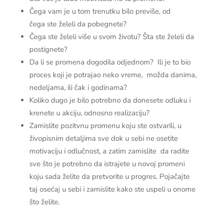
Čega vam je u tom trenutku bilo previše, od
čega ste želeli da pobegnete?
Čega ste želeli više u svom životu? Šta ste želeli da
postignete?
Da li se promena dogodila odjednom? Ili je to bio
proces koji je potrajao neko vreme, možda danima,
nedeljama, ili čak i godinama?
Koliko dugo je bilo potrebno da donesete odluku i
krenete u akciju, odnosno realizaciju?
Zamislite pozitvnu promenu koju ste ostvarili, u
živopisnim detaljima sve dok u sebi ne osetite
motivaciju i odlučnost, a zatim zamislite da radite
sve što je potrebno da istrajete u novoj promeni
koju sada želite da pretvorite u progres. Pojačajte
taj osećaj u sebi i zamislite kako ste uspeli u onome
što želite.