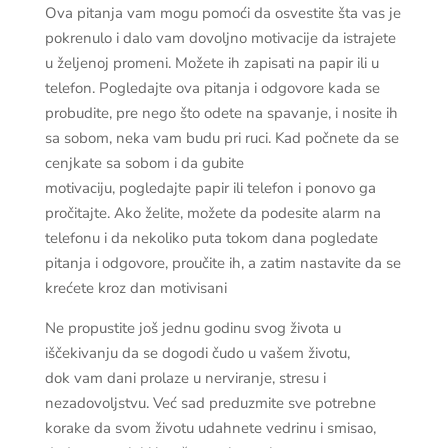
Ova pitanja vam mogu pomoći da osvestite šta vas je
pokrenulo i dalo vam dovoljno motivacije da istrajete
u željenoj promeni. Možete ih zapisati na papir ili u
telefon. Pogledajte ova pitanja i odgovore kada se
probudite, pre nego što odete na spavanje, i nosite ih
sa sobom, neka vam budu pri ruci. Kad počnete da se
cenjkate sa sobom i da gubite
motivaciju, pogledajte papir ili telefon i ponovo ga
pročitajte. Ako želite, možete da podesite alarm na
telefonu i da nekoliko puta tokom dana pogledate
pitanja i odgovore, proučite ih, a zatim nastavite da se
krećete kroz dan motivisani
Ne propustite još jednu godinu svog života u
iščekivanju da se dogodi čudo u vašem životu,
dok vam dani prolaze u nerviranje, stresu i
nezadovoljstvu. Već sad preduzmite sve potrebne
korake da svom životu udahnete vedrinu i smisao,