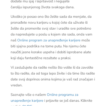
dodate mu sjaj i lepršavost i negujete
čaroliju ispunjenog života svakoga dana.
Ukoliko je posao ono što želite sada da menjate, da
pronađete novu karijeru u kojoj ćete da uživate ili
želite da promenite svoj stav i uradite sve potrebno
da napredujete u poslu u kojem ste sada, onda vam
naš
Online program za unapređenje karijere
može
biti sjajna podrška na tome putu. Na njemu ćete
naučiti jasne korake uspeha i dobiti isprobane alate
koji daju fantastične rezultate u praksi.
Vi zaslužujete da radite nešto što volite ili da zavolite
to što radite, da od toga lepo živite i da time što radite
date svoj doprinos onima kojima je vaš rad značajan i
vredan.
Saznajte više o našem
Online programu za
unapređenje karijere
i prijavite se još danas. Kliknite