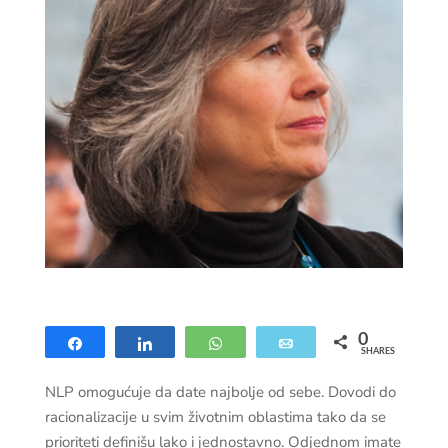
0
Share
Share
WhatsApp
Email
SHARES
NLP omogućuje da date najbolje od sebe. Dovodi do
racionalizacije u svim životnim oblastima tako da se
prioriteti definišu lako i jednostavno. Odjednom imate