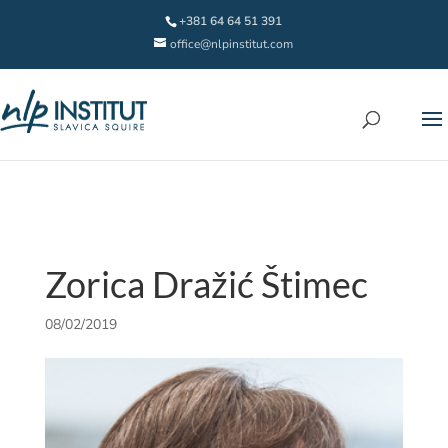
+381 64 64 51 391
office@nlpinstitut.com
Zorica Dražić Štimec
08/02/2019