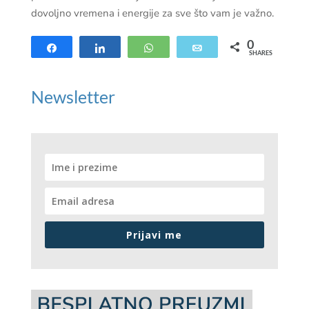
dovoljno vremena i energije za sve što vam je važno.
0
Share
Share
WhatsApp
Email
SHARES
Newsletter
Prijavi me