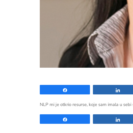
Share
Shar
NLP mi je otkrio resurse, koje sam imala u sebi 
Share
Shar