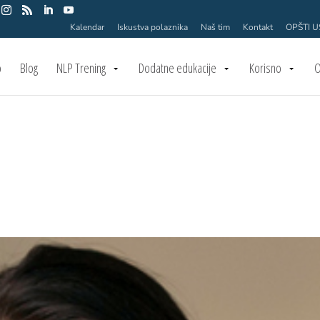
Kalendar
Iskustva polaznika
Naš tim
Kontakt
OPŠTI 
o
Blog
NLP Trening
Dodatne edukacije
Korisno
O