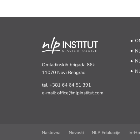
ON
NL
NL
Omladinskih brigada 86k
NL
11070 Novi Beograd
tel.
+381 64 64 51 391
e-mail: office@nlpinstitut.com
Naslovna
Novosti
NLP Edukacije
In-Ho