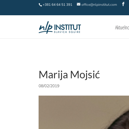
+381 64 64 51 391
office@nlpinstitut.com
Aktueln
Marija Mojsić
08/02/2019