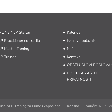
LINE NLP Starter
Kalendar
P Practitioner edukacija
Iskustva polaznika
P Master Trening
Naš tim
P Trainer
Kontakt
OPŠTI USLOVI POSLOVA
POLITIKA ZAŠTITE
PRIVATNOSTI
use NLP Trening za Firme i Zaposlene
Korisno
Naučite NLP i Vi