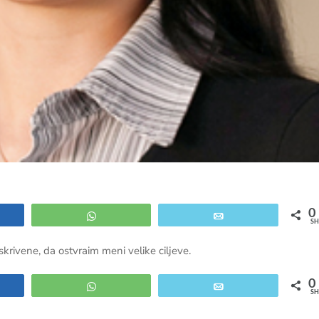
0
e
WhatsApp
Email
SH
skrivene, da ostvraim meni velike ciljeve.
0
e
WhatsApp
Email
SH