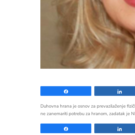
Share
Shar
Duhovna hrana je osnov za prevazilaženje fizičk
ne zanemariti potrebu za hranom, zadatak je N
Share
Shar