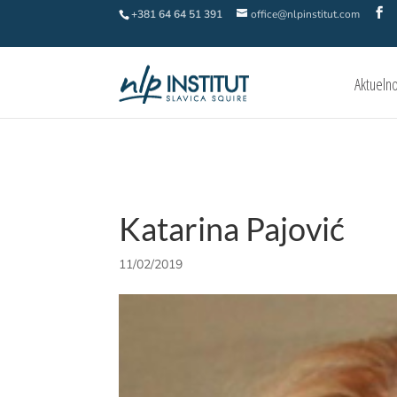
+381 64 64 51 391
office@nlpinstitut.com
Aktueln
Katarina Pajović
11/02/2019