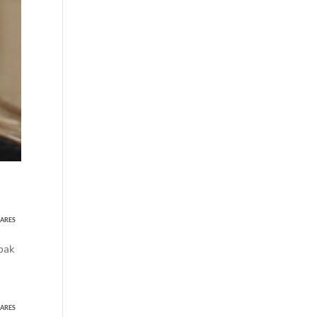
ARES
ipak
ARES