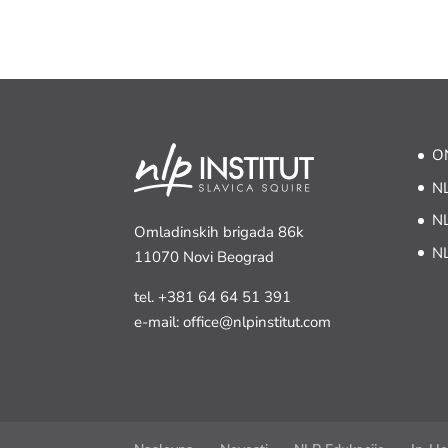
ON
NL
NL
Omladinskih brigada 86k
NL
11070 Novi Beograd
tel.
+381 64 64 51 391
e-mail: office@nlpinstitut.com