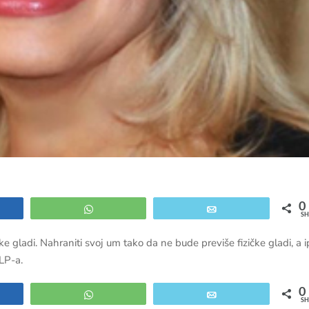
0
e
WhatsApp
Email
SH
e gladi. Nahraniti svoj um tako da ne bude previše fizičke gladi, a 
LP-a.
0
e
WhatsApp
Email
SH