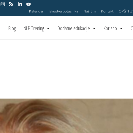
Kalendar
Iskustva polaznika
Naš tim
Kontakt
OPŠTI 
o
Blog
NLP Trening
Dodatne edukacije
Korisno
O