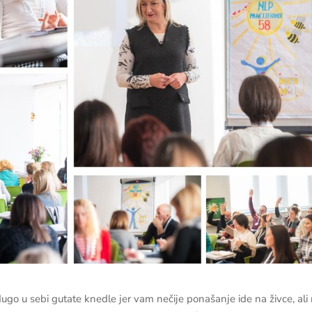
go u sebi gutate knedle jer vam nečije ponašanje ide na živce, ali