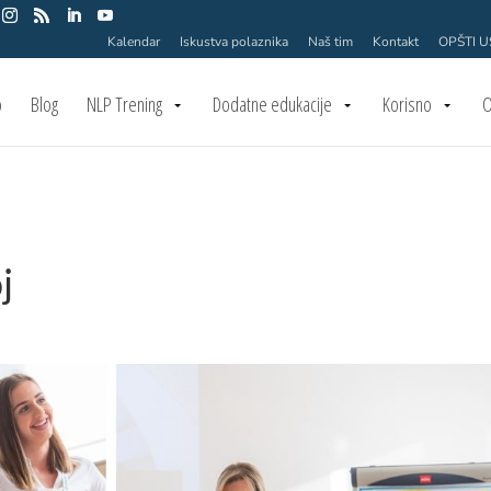
Kalendar
Iskustva polaznika
Naš tim
Kontakt
OPŠTI 
o
Blog
NLP Trening
Dodatne edukacije
Korisno
O
j