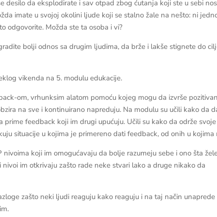
esilo da eksplodirate i sav otpad zbog ćutanja koji ste u sebi nosi
možda imate
u svojoj okolini ljude koji se stalno žale na nešto: ni jedn
to odgovorite. Možda ste ta osoba i vi?
gradite bolji odnos sa drugim ljudima, da brže i lakše stignete do cil
teklog vikenda na 5. modulu edukacije.
edback-om, vrhunksim alatom pomoću kojeg mogu da izvrše pozitiva
obzira na sve i kontinuirano napreduju. Na modulu su učili kako da d
a prime feedback koji im drugi upućuju. Učili su kako da održe svoje
kuju situacije u kojima je primereno dati feedback, od onih u kojima n
 nivoima koji im omogućavaju da bolje razumeju sebe i ono šta žele
 nivoi im otkrivaju zašto rade neke stvari lako a druge nikako da
razloge zašto neki ljudi reaguju kako reaguju i na taj način unaprede
im.