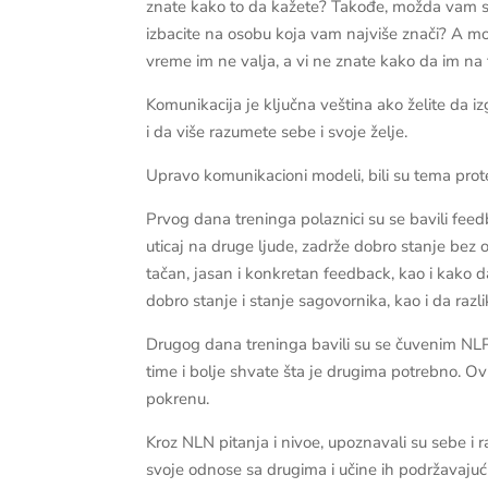
znate kako to da kažete? Takođe, možda vam se d
izbacite na osobu koja vam najviše znači? A 
vreme im ne valja, a vi ne znate kako da im na 
Komunikacija je ključna veština ako želite da iz
i da više razumete sebe i svoje želje.
Upravo komunikacioni modeli, bili su tema pro
Prvog dana treninga polaznici su se bavili fe
uticaj na druge ljude, zadrže dobro stanje bez 
tačan, jasan i konkretan feedback, kao i kako d
dobro stanje i stanje sagovornika, kao i da razli
Drugog dana treninga bavili su se čuvenim NLP
time i bolje shvate šta je drugima potrebno. Ovi
pokrenu.
Kroz NLN pitanja i nivoe, upoznavali su sebe i 
svoje odnose sa drugima i učine ih podržavajuć