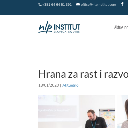
+381 64 64 51 391
office@nlpinstitut.com
Aktueln
Hrana za rast i razvo
13/01/2020
|
Aktuelno