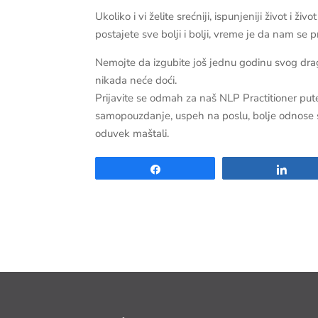
Ukoliko i vi želite srećniji, ispunjeniji život i
postajete sve bolji i bolji, vreme je da nam se pr
Nemojte da izgubite još jednu godinu svog drag
nikada neće doći.
Prijavite se odmah za naš NLP Practitioner p
samopouzdanje, uspeh na poslu, bolje odnose sa
oduvek maštali.
Share
Shar