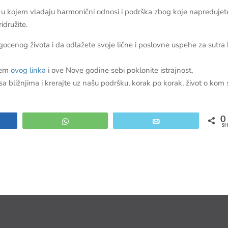
 život u kojem vladaju harmonični odnosi i podrška zbog koje napredujete
idružite.
ocenog života i da odlažete svoje lične i poslovne uspehe za sutra 
utem
ovog linka
i ove Nove godine sebi poklonite istrajnost,
 bližnjima i krerajte uz našu podršku, korak po korak, život o kom 
0
e
WhatsApp
Email
SH