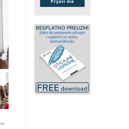
Prijavi me
 ne