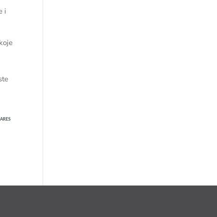
 i
koje
ste
ARES