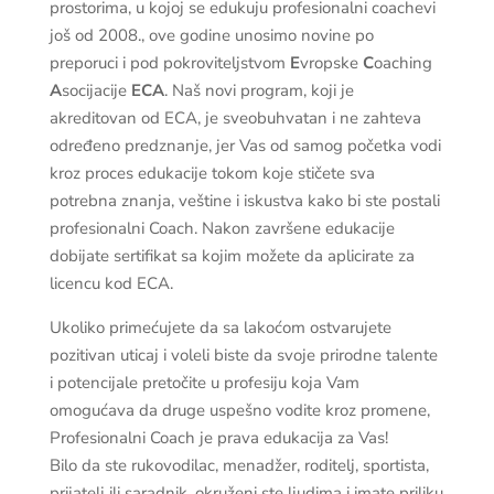
prostorima, u kojoj se edukuju profesionalni coachevi
još od 2008., ove godine unosimo novine po
preporuci i pod pokroviteljstvom
E
vropske
C
oaching
A
socijacije
ECA
. Naš novi program, koji je
akreditovan od ECA, je sveobuhvatan i ne zahteva
određeno predznanje, jer Vas od samog početka vodi
kroz proces edukacije tokom koje stičete sva
potrebna znanja, veštine i iskustva kako bi ste postali
profesionalni Coach. Nakon završene edukacije
dobijate sertifikat sa kojim možete da aplicirate za
licencu kod ECA.
Ukoliko primećujete da sa lakoćom ostvarujete
pozitivan uticaj i voleli biste da svoje prirodne talente
i potencijale pretočite u profesiju koja Vam
omogućava da druge uspešno vodite kroz promene,
Profesionalni Coach je prava edukacija za Vas!
Bilo da ste rukovodilac, menadžer, roditelj, sportista,
prijatelj ili saradnik, okruženi ste ljudima i imate priliku