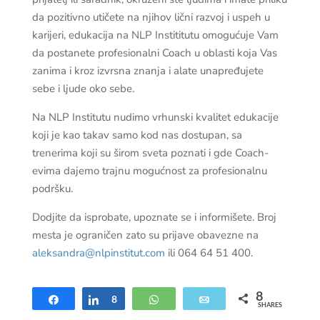
da pozitivno utičete na njihov lični razvoj i uspeh u
karijeri, edukacija na NLP Instititutu omogućuje Vam
da postanete profesionalni Coach u oblasti koja Vas
zanima i kroz izvrsna znanja i alate unapređujete
sebe i ljude oko sebe.
Na NLP Institutu nudimo vrhunski kvalitet edukacije
koji je kao takav samo kod nas dostupan, sa
trenerima koji su širom sveta poznati i gde Coach-
evima dajemo trajnu mogućnost za profesionalnu
podršku.
Dodjite da isprobate, upoznate se i informišete. Broj
mesta je ograničen zato su prijave obavezne na
aleksandra@nlpinstitut.com
ili 064 64 51 400.
8
Share
Share
8
WhatsApp
Email
SHARES