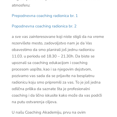
atmosferu:
Prepodnevna coaching radionica br. 1
Popodnevna coaching radionica br. 2
a sve vas zainteresovane koji niste stigli da na vreme
rezervišete mesto, zadovoljstvo nam je da Vas
obavestimo da smo planirali još jednu radionicu
11.03. u periodu od 18.30 – 21.30h. Da biste se
upoznali sa coaching edukacijom i coaching
procesom uopšte, kao i sa njegovim dejstvom,
pozivamo vas sada da se prijavite na besplatnu
radionicu koju smo pripremili za vas. To je još jedna
odlična prilika da saznate šta je profesionalni
coaching i da lično iskusite kako može da vas podrži
na putu ostvarenja ciljeva.
U našu Coaching Akademiju, prvu na ovim