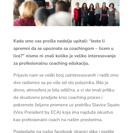
Kada smo vas prošle nedelje upitali: “Jeste li
spremni da se upoznate sa coachingom – licem u
lice?” nismo ni znali koliko je veliko interesovanje
za profesionalnu coaching edukaciju.
Prijavio nam se veliki broj zainteresovanih i radili smo
dve radionice sa po više od sto polaznika. Bilo je
divno, atmosfera je bila odlična, a vi ste imali priliku
da skustveno prodjete kroz coaching proces i
pokrenete željene promene uz podršku Slavice Squire
(Vice President by ECA) koja ima najduže iskustvo
kao profesionalni coach na našim prostorima.
Pogledajte na našoj facebook stranici slike i osetite