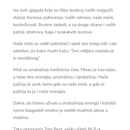
Iza ovih glagola krije se čitav beskraj naših mogućih
stanja, bivanja, putovanja, naših odnosa, naše sreće,
bezbrižnosti, životne radosti, a sa druge strane i naših
patnji, strahova, tuga i svakakvih izazova.
Naše misli su veliki pokretači i opet isto mogu biti i jaki
saboteri, jer kako mudri kažu: “Sve vidljivo nastalo je
iz nevidljivog”.
Misli su unutrašnje korišćenje čula. Misao je kao talas,
a talas ima energiju, unutrašnju i spoljašnju. Naša
pažnja je uvek tamo gde su naše misli, a gde je
pažnja tu je i naša energija.
Dakle, da bismo uživali u unutrašnjoj energiji i koristili
njene blagodeti vredno je osetiti mudrost plesa u
mislima.
Tako pripoveda Tom Best, veliki učitelj NLP-a.