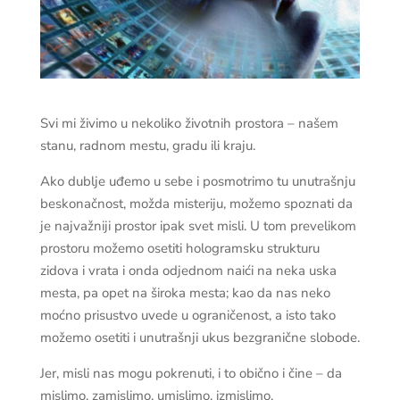
Svi mi živimo u nekoliko životnih prostora – našem
stanu, radnom mestu, gradu ili kraju.
Ako dublje uđemo u sebe i posmotrimo tu unutrašnju
beskonačnost, možda misteriju, možemo spoznati da
je najvažniji prostor ipak svet misli. U tom prevelikom
prostoru možemo osetiti hologramsku strukturu
zidova i vrata i onda odjednom naići na neka uska
mesta, pa opet na široka mesta; kao da nas neko
moćno prisustvo uvede u ograničenost, a isto tako
možemo osetiti i unutrašnji ukus bezgranične slobode.
Jer, misli nas mogu pokrenuti, i to obično i čine – da
mislimo, zamislimo, umislimo, izmislimo.