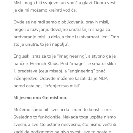
Misli mogu biti svojevrstan vodič u glavi. Dobra vest
je da mi možemo kreirati vodiča.
Ovde se ne radi samo o oblikovanju pravih misli,
nego i o razvijanju dovoljno unutrašnjih snaga za
pretvaranje misli u delo, a time i u stvarnost. Jer: “Ono
što je unutra, to je i napolju”.
Engleski izraz za to je “imagineering”, a stvorio ga je
naučnik Heinrich Klaus. Pod “image” se smatra slika
ili predstava (cela misao), a “engineering” znači
inženjerstvo. Odavde možemo kazati da je NLP,
pored ostalog, “inženjerstvo misli”.
Mi jesmo ono što mislimo.
Možemo samo biti svesni da li nam to koristi ili ne.
Svejedno to funkcioniše. Nekada toga uopšte nismo
svesni, a sve što ostane nesvesno, što nismo vešti ili
kadri da podignemo na nivo svesti, sve to postaje