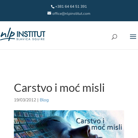
+381 64 64 51 391
office@nlpinstitut.com
Carstvo i moć misli
19/03/2012
|
Blog