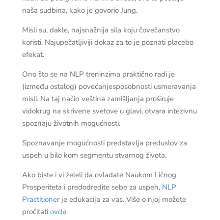
naša sudbina, kako je govorio Jung.
Misli su, dakle, najsnažnija sila koju čovečanstvo
koristi. Najupečatljiviji dokaz za to je poznati placebo
efekat.
Ono što se na NLP treninzima praktično radi je
(između ostalog) povećanjesposobnosti usmeravanja
misli. Na taj način veština zamišljanja proširuje
vidokrug na skrivene svetove u glavi, otvara intezivnu
spoznaju životnih mogućnosti.
Spoznavanje mogućnosti predstavlja preduslov za
uspeh u bilo kom segmentu stvarnog života.
Ako biste i vi želeli da ovladate Naukom Ličnog
Prosperiteta i predodredite sebe za uspeh,
NLP
Practitioner
je edukacija za vas. Više o njoj možete
pročitati
ovde
.