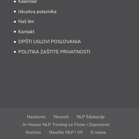
Kalendar
Iskustva polaznika
Naš tim
Kontakt
OPŠTI USLOVI POSLOVANJA
POLITIKA ZAŠTITE PRIVATNOSTI
Naslovna
Novosti
NLP Edukacije
In-House NLP Trening za Firme i Zaposlene
Korisno
Naučite NLP i Vi!
O nama