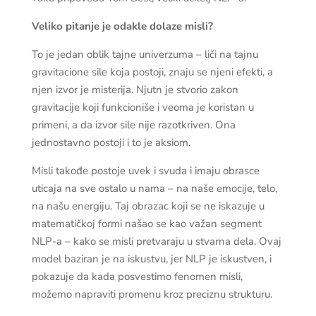
Veliko pitanje je odakle dolaze misli?
To je jedan oblik tajne univerzuma – liči na tajnu
gravitacione sile koja postoji, znaju se njeni efekti, a
njen izvor je misterija. Njutn je stvorio zakon
gravitacije koji funkcioniše i veoma je koristan u
primeni, a da izvor sile nije razotkriven. Ona
jednostavno postoji i to je aksiom.
Misli takođe postoje uvek i svuda i imaju obrasce
uticaja na sve ostalo u nama – na naše emocije, telo,
na našu energiju. Taj obrazac koji se ne iskazuje u
matematičkoj formi našao se kao važan segment
NLP-a – kako se misli pretvaraju u stvarna dela. Ovaj
model baziran je na iskustvu, jer NLP je iskustven, i
pokazuje da kada posvestimo fenomen misli,
možemo napraviti promenu kroz preciznu strukturu.