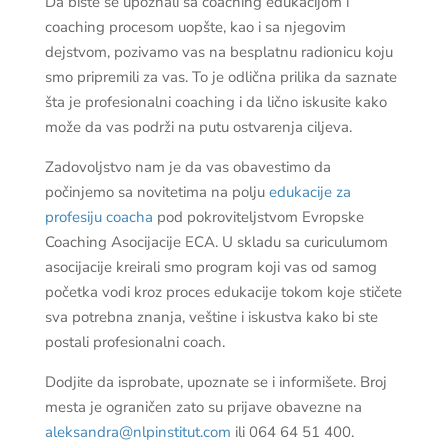
Da biste se upoznali sa coaching edukacijom i
coaching procesom uopšte, kao i sa njegovim
dejstvom, pozivamo vas na besplatnu radionicu koju
smo pripremili za vas. To je odlična prilika da saznate
šta je profesionalni coaching i da lično iskusite kako
može da vas podrži na putu ostvarenja ciljeva.
Zadovoljstvo nam je da vas obavestimo da
počinjemo sa novitetima na polju
edukacije za
profesiju coacha
pod pokroviteljstvom Evropske
Coaching Asocijacije ECA. U skladu sa curiculumom
asocijacije kreirali smo program koji vas od samog
početka vodi kroz proces edukacije tokom koje stičete
sva potrebna znanja, veštine i iskustva kako bi ste
postali profesionalni coach.
Dodjite da isprobate, upoznate se i informišete. Broj
mesta je ograničen zato su prijave obavezne na
aleksandra@nlpinstitut.com
ili 064 64 51 400.