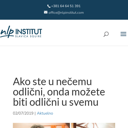
+381 64 64 51 391
office@nlpinstitut.com
Ako ste u nečemu
odlični, onda možete
biti odlični u svemu
02/07/2019
|
Aktuelno