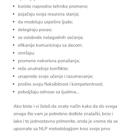
koriste napredne tehnike promene;
pojačaju svoja resursna stanja;
da modeluju uspešne ljude;
delegiraju posao;
se oslobode nelagodnih sećanja;
efikanije komuniciraju sa decom;
smršaju;
promene nekorisna ponašanja;
reše unutrašnje konflikte;
unaprede svoje učenje i razumevanje;
prošire svoju fleksibilnost i kompetentnost;
poboljšaju odnose sa ljudima…
Ako biste i vi želeli da znate način kako da do svega
onoga što vam je potrebno dođete znalački, brzo i
lako i to jednostavno primenite, onda je vreme da se
upoznate sa NLP metodologijom kroz svoje prvo