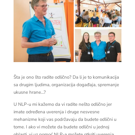
Šta je ono što radite odlično? Da li je to komunikacija
sa drugim ljudima, organizacija događaja, spremanje
ukusne hrane…?
U NLP-u mi kažemo da vi radite nešto odlično jer
imate određena uverenja i druge nesvesne
mehanizme koji vas podržavaju da budete odlični u
tome. I ako vi možete da budete odlični u jednoj
oblasti, vi uz pomoć
NLP-a možete otkriti uverenja,