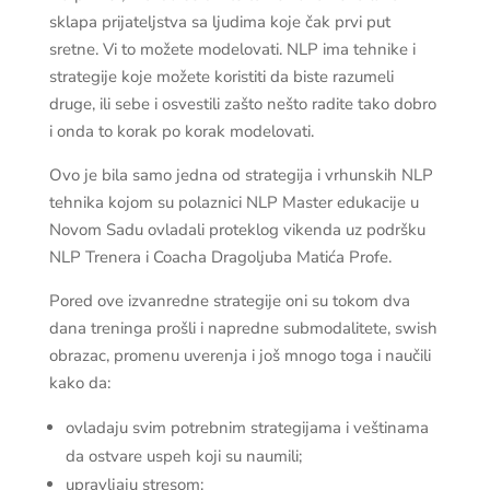
sklapa prijateljstva sa ljudima koje čak prvi put
sretne. Vi to možete modelovati. NLP ima tehnike i
strategije koje možete koristiti da biste razumeli
druge, ili sebe i osvestili zašto nešto radite tako dobro
i onda to korak po korak modelovati.
Ovo je bila samo jedna od strategija i vrhunskih NLP
tehnika kojom su polaznici NLP Master edukacije u
Novom Sadu ovladali proteklog vikenda uz podršku
NLP Trenera i Coacha Dragoljuba Matića Profe.
Pored ove izvanredne strategije oni su tokom dva
dana treninga prošli i napredne submodalitete, swish
obrazac, promenu uverenja i još mnogo toga i naučili
kako da:
ovladaju svim potrebnim strategijama i veštinama
da ostvare uspeh koji su naumili;
upravljaju stresom;