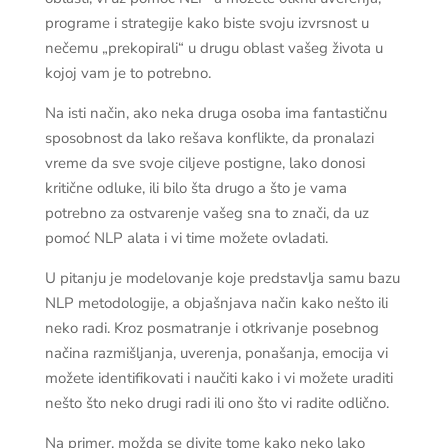
programe i strategije kako biste svoju izvrsnost u
nečemu „prekopirali“ u drugu oblast vašeg života u
kojoj vam je to potrebno.
Na isti način, ako neka druga osoba ima fantastičnu
sposobnost da lako rešava konflikte, da pronalazi
vreme da sve svoje ciljeve postigne, lako donosi
kritične odluke, ili bilo šta drugo a što je vama
potrebno za ostvarenje vašeg sna to znači, da uz
pomoć NLP alata i vi time možete ovladati.
U pitanju je modelovanje koje predstavlja samu bazu
NLP metodologije, a objašnjava način kako nešto ili
neko radi. Kroz posmatranje i otkrivanje posebnog
načina razmišljanja, uverenja, ponašanja, emocija vi
možete identifikovati i naučiti kako i vi možete uraditi
nešto što neko drugi radi ili ono što vi radite odlično.
Na primer, možda se divite tome kako neko lako