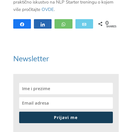
praktično iskustvo na NLP Starter treningu o kojem
više pročitajte
OVDE
.
0
Share
Share
WhatsApp
Email
SHARES
Newsletter
Prijavi me